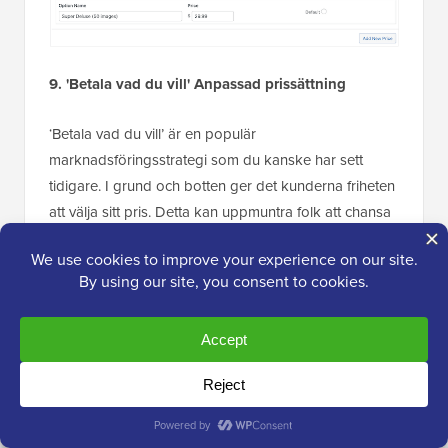
9. 'Betala vad du vill' Anpassad prissättning
‘Betala vad du vill’ är en populär
marknadsföringsstrategi som du kanske har sett
tidigare. I grund och botten ger det kunderna friheten
att välja sitt pris. Detta kan uppmuntra folk att chansa
på en ny
digital produkt
, men det är också ett enkelt
sätt att
ta emot donationer
från personer som vill
stödja dina projekt.
Den här recensionen av Easy Digital Downloads blir
inte komplett utan att nämna att du kan skapa en
anpassad prisruta.