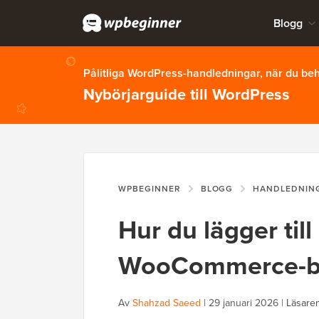
Blogg
Pålitliga WordPress-handledningar, när du b
Nybörjarguide till WordPress
WPBEGINNER
BLOGG
HANDLEDNIN
Hur du lägger till
WooCommerce-but
Av
Shahzad Saeed
|
29 januari 2026
|
Läsare