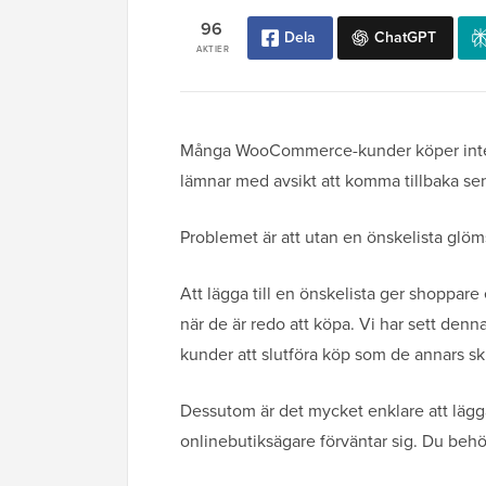
96
Dela
ChatGPT
AKTIER
Många WooCommerce-kunder köper inte vid
lämnar med avsikt att komma tillbaka se
Problemet är att utan en önskelista glöm
Att lägga till en önskelista ger shoppare 
när de är redo att köpa. Vi har sett de
kunder att slutföra köp som de annars sk
Dessutom är det mycket enklare att lägg
onlinebutiksägare förväntar sig. Du behö