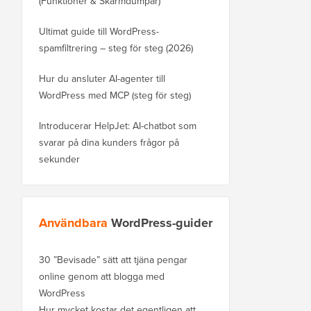
(Funktioner & Skärmdumpar)
Ultimat guide till WordPress-
spamfiltrering – steg för steg (2026)
Hur du ansluter AI-agenter till
WordPress med MCP (steg för steg)
Introducerar HelpJet: AI-chatbot som
svarar på dina kunders frågor på
sekunder
Användbara
WordPress-guider
30 ”Bevisade” sätt att tjäna pengar
online genom att blogga med
WordPress
Hur mycket kostar det egentligen att