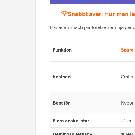
💡Snabbt svar: Hur man lä
Här är en snabb jämförelse som hjälper dig
Funktion
Spara 
Kostnad
Gratis
Bäst för
Nybörj
Flera önskelistor
✅ Ja
Delningsalternativ
❌ Nej