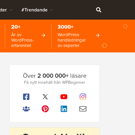
ter
#Trendande
20+
3000+
År av
WordPress-
WordPress-
handledningar
erfarenhet
av experter
Primär
Över
2 000 000+
läsare
sidofält
Få nytt innehåll från WPBeginner