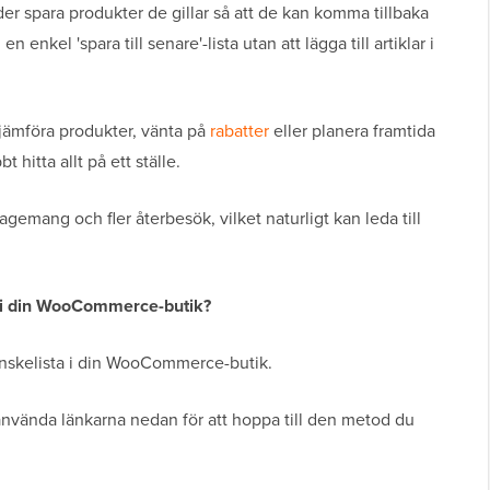
er spara produkter de gillar så att de kan komma tillbaka
nkel 'spara till senare'-lista utan att lägga till artiklar i
 jämföra produkter, vänta på
rabatter
eller planera framtida
t hitta allt på ett ställe.
gemang och fler återbesök, vilket naturligt kan leda till
ta i din WooCommerce-butik?
n önskelista i din WooCommerce-butik.
nvända länkarna nedan för att hoppa till den metod du