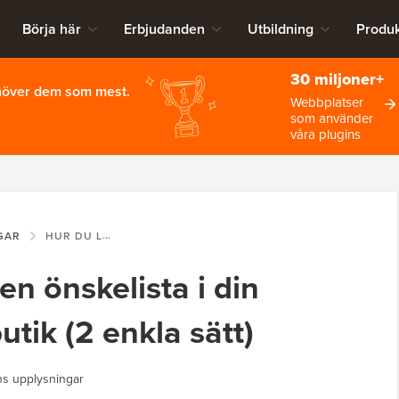
Börja här
Erbjudanden
Utbildning
Produk
30 miljoner+
ehöver dem som mest.
Webbplatser
som använder
våra plugins
GAR
HUR DU LÄGGER TILL EN ÖNSKELISTA I DIN WOOCOMMERCE-BUTIK (2 ENKLA SÄTT)
 en önskelista i din
ik (2 enkla sätt)
ns upplysningar