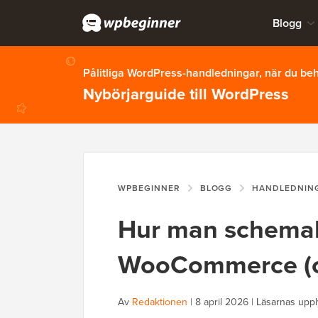
Blogg
Pålitliga WordPress-handledningar, när du b
Nybörjarguide till WordPress
WPBEGINNER
BLOGG
HANDLEDNIN
Hur man schemal
WooCommerce (oc
Av
Redaktionen
|
8 april 2026
|
Läsarnas uppl