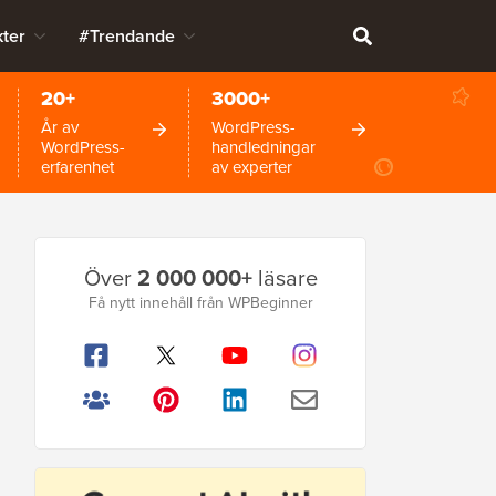
ter
#Trendande
20+
3000+
År av
WordPress-
WordPress-
handledningar
erfarenhet
av experter
Primär
Över
2 000 000+
läsare
sidofält
Få nytt innehåll från WPBeginner