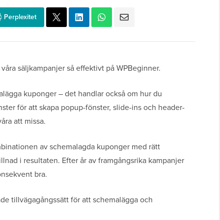
Perplexitet
 våra säljkampanjer så effektivt på WPBeginner.
malägga kuponger – det handlar också om hur du
er för att skapa popup-fönster, slide-ins och header-
åra att missa.
mbinationen av schemalagda kuponger med rätt
llnad i resultaten. Efter år av framgångsrika kampanjer
onsekvent bra.
vade tillvägagångssätt för att schemalägga och