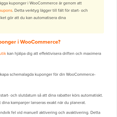
malägga kuponger i WooCommerce är genom att
oupons
. Detta verktyg lägger till fält för start- och
lket gör att du kan automatisera dina
uponger i WooCommerce?
utik
kan hjälpa dig att effektivisera driften och maximera
att skapa schemalagda kuponger för din WooCommerce-
 start- och slutdatum så att dina rabatter körs automatiskt.
tt dina kampanjer lanseras exakt när du planerat.
dvik fel vid manuell aktivering och avaktivering. Detta