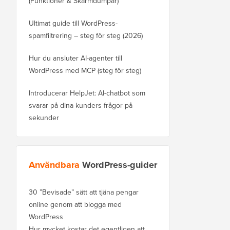
(Funktioner & Skärmdumpar)
Ultimat guide till WordPress-
spamfiltrering – steg för steg (2026)
Hur du ansluter AI-agenter till
WordPress med MCP (steg för steg)
Introducerar HelpJet: AI-chatbot som
svarar på dina kunders frågor på
sekunder
Användbara
WordPress-guider
30 ”Bevisade” sätt att tjäna pengar
online genom att blogga med
WordPress
Hur mycket kostar det egentligen att