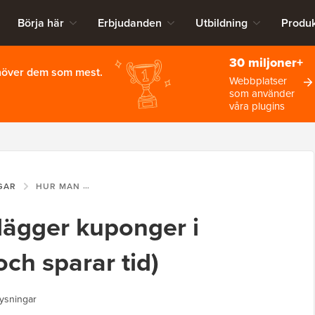
Börja här
Erbjudanden
Utbildning
Produk
30 miljoner+
ehöver dem som mest.
Webbplatser
som använder
våra plugins
GAR
HUR MAN SCHEMALÄGGER KUPONGER I WOOCOMMERCE (OCH SPARAR TID)
ägger kuponger i
h sparar tid)
ysningar