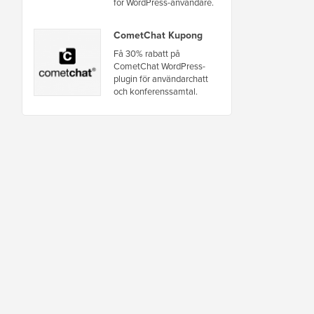
för WordPress-användare.
CometChat Kupong
Få 30% rabatt på
CometChat WordPress-
plugin för användarchatt
och konferenssamtal.