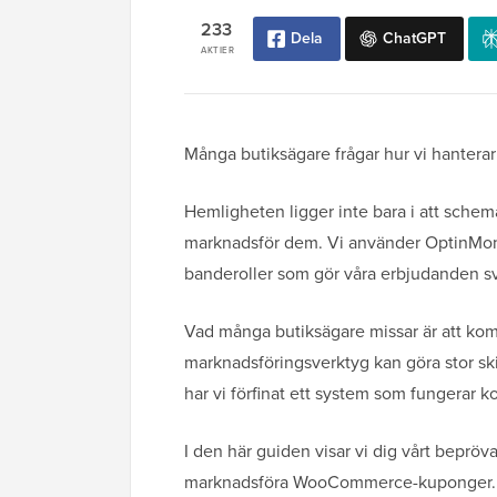
233
Dela
ChatGPT
AKTIER
Många butiksägare frågar hur vi hanterar
Hemligheten ligger inte bara i att sche
marknadsför dem. Vi använder OptinMonst
banderoller som gör våra erbjudanden sv
Vad många butiksägare missar är att ko
marknadsföringsverktyg kan göra stor ski
har vi förfinat ett system som fungerar k
I den här guiden visar vi dig vårt beprö
marknadsföra WooCommerce-kuponger.