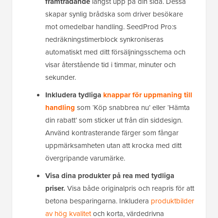
framträdande
längst upp på din sida. Dessa
skapar synlig brådska som driver besökare
mot omedelbar handling. SeedProd Pro:s
nedräkningstimerblock synkroniseras
automatiskt med ditt försäljningsschema och
visar återstående tid i timmar, minuter och
sekunder.
Inkludera tydliga
knappar för uppmaning till
handling
som ‘Köp snabbrea nu’ eller ‘Hämta
din rabatt’ som sticker ut från din siddesign.
Använd kontrasterande färger som fångar
uppmärksamheten utan att krocka med ditt
övergripande varumärke.
Visa dina produkter på rea med tydliga
priser.
Visa både originalpris och reapris för att
betona besparingarna. Inkludera
produktbilder
av hög kvalitet
och korta, värdedrivna