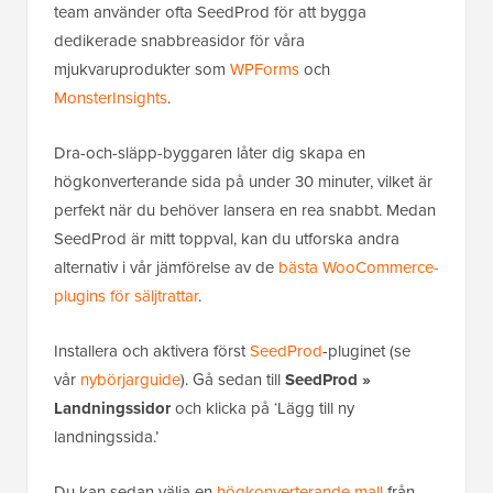
team använder ofta SeedProd för att bygga
dedikerade snabbreasidor för våra
mjukvaruprodukter som
WPForms
och
MonsterInsights
.
Dra-och-släpp-byggaren låter dig skapa en
högkonverterande sida på under 30 minuter, vilket är
perfekt när du behöver lansera en rea snabbt. Medan
SeedProd är mitt toppval, kan du utforska andra
alternativ i vår jämförelse av de
bästa WooCommerce-
plugins för säljtrattar
.
Installera och aktivera först
SeedProd
-pluginet (se
vår
nybörjarguide
). Gå sedan till
SeedProd »
Landningssidor
och klicka på ‘Lägg till ny
landningssida.’
Du kan sedan välja en
högkonverterande mall
från