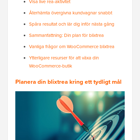
Visa live rea-aktivitet
Återhämta övergivna kundvagnar snabbt
Spåra resultat och lär dig inför nästa gång
Sammanfattning: Din plan för blixtrea
Vanliga frågor om WooCommerce blixtrea
Ytterligare resurser för att växa din
WooCommerce-butik
Planera din blixtrea kring ett tydligt mål