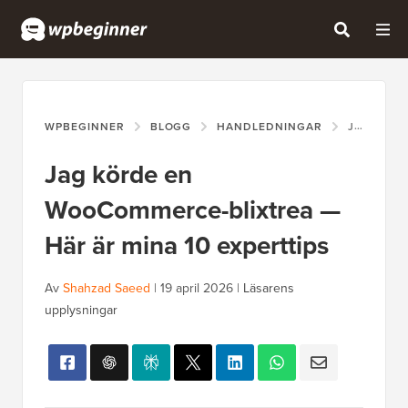
WPBEGINNER
BLOGG
HANDLEDNINGAR
JAG KÖRDE EN WOOCOMMERCE-BLIXTREA — HÄR ÄR MINA 10 EXPERTTIPS
Jag körde en
WooCommerce-blixtrea —
Här är mina 10 experttips
Av
Shahzad Saeed
|
19 april 2026
|
Läsarens
upplysningar