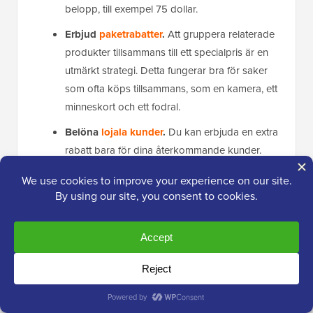
belopp, till exempel 75 dollar.
Erbjud
paketrabatter
.
Att gruppera relaterade
produkter tillsammans till ett specialpris är en
utmärkt strategi. Detta fungerar bra för saker
som ofta köps tillsammans, som en kamera, ett
minneskort och ett fodral.
Belöna
lojala kunder
.
Du kan erbjuda en extra
rabatt bara för dina återkommande kunder.
Detta får dem att känna sig uppskattade och
uppmuntrar dem att komma tillbaka.
Tillämpa
kuponger automatiskt
för att
minska friktionen.
Under en snabb rea är det
en vanlig anledning till att kunder överger sin
varukorg att tvinga dem att leta efter och skriva
in en kupongkod. Avancerade kuponger låter
dig automatiskt tillämpa rabatter när en kunds