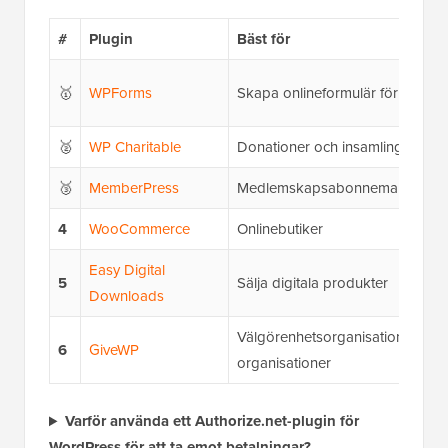
#
Plugin
Bäst för
🥇
WPForms
Skapa onlineformulär för betaln
🥈
WP Charitable
Donationer och insamlingar
🥉
MemberPress
Medlemskapsabonnemang
4
WooCommerce
Onlinebutiker
Easy Digital
5
Sälja digitala produkter
Downloads
Välgörenhetsorganisationer och 
6
GiveWP
organisationer
Varför använda ett Authorize.net-plugin för
WordPress för att ta emot betalningar?