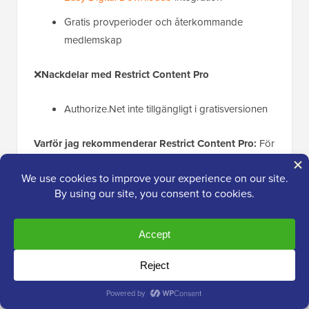
Gratis provperioder och återkommande
medlemskap
❌
Nackdelar med Restrict Content Pro
Authorize.Net inte tillgängligt i gratisversionen
Varför jag rekommenderar Restrict Content Pro:
För
att sälja exklusivt innehåll med Authorize.net
rekommenderar jag Restrict Content Pro.
Vilket är det bästa Authorize.net-
pluginet för WordPress?
Efter att ha granskat alla alternativ tror jag att den
bästa Authorize.Net-pluginen för WordPress verkligen
beror på dina specifika behov.