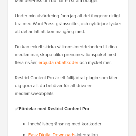
MemberPress om du har en stram budget.
Under min utvärdering fann jag att det fungerar riktigt
bra med WordPress-gränssnittet, och nybörjare tycker
att det är lätt att komma igång med.
Du kan enkelt skicka välkomstmeddelanden till dina
medlemmar, skapa olika prenumerationspaket med
flera nivåer,
erbjuda rabattkoder
och mycket mer.
Restrict Content Pro är ett fullfjädrat plugin som låter
dig göra allt du behöver för att driva en
medlemswebbplats.
✅
Fördelar med Restrict Content Pro
Innehållsbegränsning med kortkoder
Easy Digital Downloads
-integration