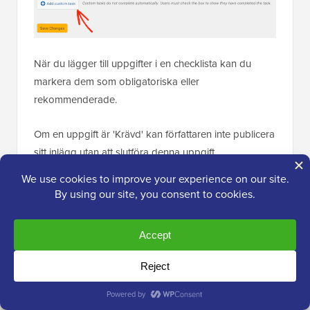
När du lägger till uppgifter i en checklista kan du
markera dem som obligatoriska eller
rekommenderade.
Om en uppgift är 'Krävd' kan författaren inte publicera
sitt inlägg utan att slutföra denna uppgift.
Faktum är att om användaren klickar på ”Publicera”
utan att slutföra alla ”Krävda” uppgifter, får de ett