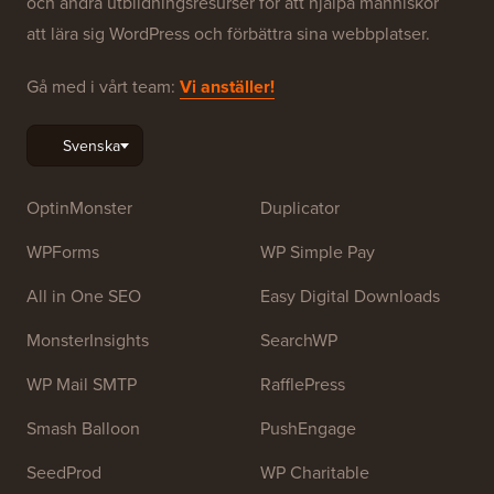
och andra utbildningsresurser för att hjälpa människor
att lära sig WordPress och förbättra sina webbplatser.
Gå med i vårt team:
Vi anställer!
OptinMonster
Duplicator
WPForms
WP Simple Pay
All in One SEO
Easy Digital Downloads
MonsterInsights
SearchWP
WP Mail SMTP
RafflePress
Smash Balloon
PushEngage
SeedProd
WP Charitable