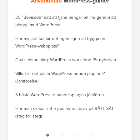
Användbara
WordPress-guider
30 ”Bevisade” sätt att tjäna pengar online genom att
Hur du f
blogga med WordPress
WordPre
Hur mycket kostar det egentligen att bygga en
Hur man
WordPress-webbplats?
att förl
Gratis inspelning: WordPress-workshop för nybörjare
Hur du b
ranknin
Vilket är det bästa WordPress popup-pluginet?
(Jämförelse)
Så här b
steg)
5 bästa WordPress e-handelsplugins jämförda
Hur man
Hur man skapar ett e-postnyhetsbrev på RÄTT SÄTT
(steg för steg)
Hur man 
utan dri