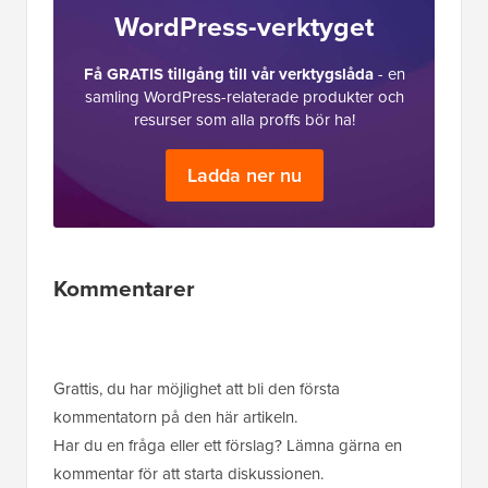
WordPress-verktyget
Få GRATIS tillgång till vår verktygslåda
- en
samling WordPress-relaterade produkter och
resurser som alla proffs bör ha!
Ladda ner nu
Läsarnas
Kommentarer
interaktioner
Grattis, du har möjlighet att bli den första
kommentatorn på den här artikeln.
Har du en fråga eller ett förslag? Lämna gärna en
kommentar för att starta diskussionen.