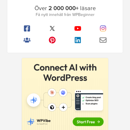
Primär
Över
2 000 000+
läsare
sidofält
Få nytt innehåll från WPBeginner