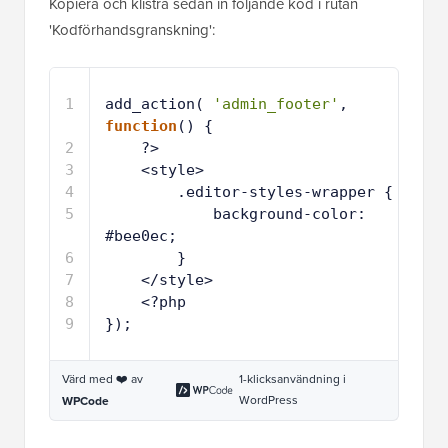
Kopiera och klistra sedan in följande kod i rutan
'Kodförhandsgranskning':
1
add_action( 
'admin_footer'
, 
function
() {
2
?>
3
<style>
4
.editor-styles-wrapper {
5
background-color: 
#bee0ec;
6
}
7
</style>
8
<?php
9
});
Värd med ❤️ av
1-klicksanvändning i
WordPress
WPCode