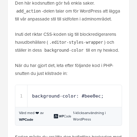
Den här kodsnutten gör två enkla saker.
-delen talar om för WordPress att lägga
add_action
till vår anpassade stil till sidfoten i adminområdet.
Inuti det riktar CSS-koden sig till blockredigerarens
huvudbehållare (
) och
.editor-styles-wrapper
ställer in dess
till en ny hexkod.
background-color
När du har gjort det, leta efter följande kod i PHP-
snutten du just klistrade in:
1
background-color: #bee0ec;
Värd med ❤️ av
1-klicksanvändning i
WordPress
WPCode
Sedan måste du ersätta den befintliga hexkoden med