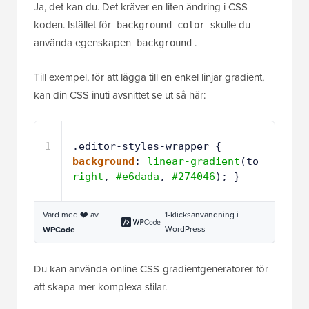
Ja, det kan du. Det kräver en liten ändring i CSS-
koden. Istället för
skulle du
background-color
använda egenskapen
.
background
Till exempel, för att lägga till en enkel linjär gradient,
kan din CSS inuti avsnittet se ut så här:
1
.editor-styles-wrapper { 
background
: 
linear-gradient
(to 
right
, 
#e6dada
, 
#274046
); }
Värd med ❤️ av
1-klicksanvändning i
WordPress
WPCode
Du kan använda online CSS-gradientgeneratorer för
att skapa mer komplexa stilar.