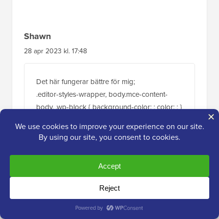
Shawn
28 apr 2023 kl. 17:48
Det här fungerar bättre för mig;
.editor-styles-wrapper, body.mce-content-
body, .wp-block { background-color: ; color: ; }
Svara
WPBeginner Support
ADMIN
1 maj 2023 kl. 10:20