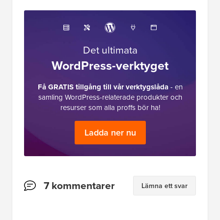
Det ultimata
WordPress-verktyget
Få GRATIS tillgång till vår verktygslåda
- en
samling WordPress-relaterade produkter och
resurser som alla proffs bör ha!
Ladda ner nu
Läsarnas
7 kommentarer
Lämna ett svar
interaktioner