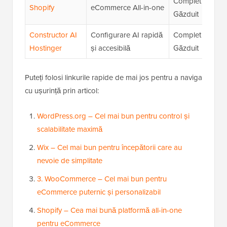
Complet
★
Shopify
eCommerce All-in-one
Găzduit
(4,
Constructor AI
Configurare AI rapidă
Complet
★
Hostinger
și accesibilă
Găzduit
(4.
Puteți folosi linkurile rapide de mai jos pentru a naviga
cu ușurință prin articol:
WordPress.org – Cel mai bun pentru control și
scalabilitate maximă
Wix – Cel mai bun pentru începătorii care au
nevoie de simplitate
3. WooCommerce – Cel mai bun pentru
eCommerce puternic și personalizabil
Shopify – Cea mai bună platformă all-in-one
pentru eCommerce