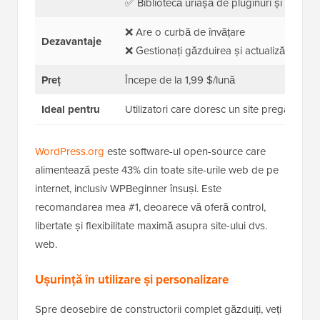
✅ Bibliotecă uriașă de pluginuri și aplicații
❌ Are o curbă de învățare
Dezavantaje
❌ Gestionați găzduirea și actualizările
Preț
Începe de la 1,99 $/lună
Ideal pentru
Utilizatori care doresc un site pregătit pentru
WordPress.org
este software-ul open-source care
alimentează peste 43% din toate site-urile web de pe
internet, inclusiv WPBeginner însuși. Este
recomandarea mea #1, deoarece vă oferă control,
libertate și flexibilitate maximă asupra site-ului dvs.
web.
Ușurință în utilizare și personalizare
Spre deosebire de constructorii complet găzduiți, veți