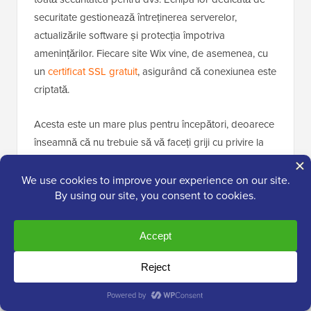
securitate gestionează întreținerea serverelor,
actualizările software și protecția împotriva
amenințărilor. Fiecare site Wix vine, de asemenea, cu
un
certificat SSL gratuit
, asigurând că conexiunea este
criptată.
Acesta este un mare plus pentru începători, deoarece
înseamnă că nu trebuie să vă faceți griji cu privire la
partea tehnică a securității site-ului dvs.
Compromisul este că nu puteți instala propriul
software de securitate sau nu aveți un control
profund, dar pentru majoritatea utilizatorilor,
abordarea „hands-off” este un beneficiu major.