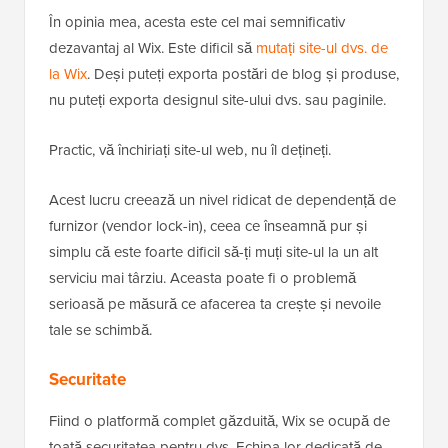
În opinia mea, acesta este cel mai semnificativ
dezavantaj al Wix. Este dificil să
mutați site-ul dvs. de
la Wix
. Deși puteți exporta postări de blog și produse,
nu puteți exporta designul site-ului dvs. sau paginile.
Practic, vă închiriați site-ul web, nu îl dețineți.
Acest lucru creează un nivel ridicat de dependență de
furnizor (vendor lock-in), ceea ce înseamnă pur și
simplu că este foarte dificil să-ți muți site-ul la un alt
serviciu mai târziu. Aceasta poate fi o problemă
serioasă pe măsură ce afacerea ta crește și nevoile
tale se schimbă.
Securitate
Fiind o platformă complet găzduită, Wix se ocupă de
toată securitatea pentru dvs. Echipa lor dedicată de