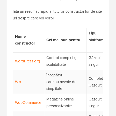
Iată un rezumat rapid al tuturor constructorilor de site-
uri despre care voi vorbi:
Tipul
Nume
Ev
Cel mai bun pentru
platforme
constructor
no
i
Control complet și
Găzduit
★
WordPress.org
scalabilitate
singur
(5/
Începători
Complet
★
Wix
care au nevoie de
Găzduit
(4.
simplitate
Magazine online
Găzduit
★
WooCommerce
personalizabile
singur
(4.