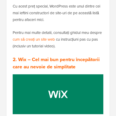
Cu acest preț special, WordPress este unul dintre cei
mai ieftini constructori de site-uri de pe această listă
pentru afaceri mici.
Pentru mai multe detalii, consultați ghidul meu despre
cum să creați un site web
cu instrucțiuni pas cu pas
(inclusiv un tutorial video).
2.
Wix
– Cel mai bun pentru începătorii
care au nevoie de simplitate