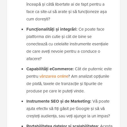
înceapă și câtă libertate ai de fapt pentru a
face ca site-ul să arate și să funcționeze așa
cum dorești?
Funcționalități și integrări:
Ce poate face
platforma din cutie și cât de bine se
conectează cu celelalte instrumente esențiale
de care aveți nevoie pentru a conduce o
afacere?
Capabilități eCommerce:
Cât de puternic este
pentru
vânzarea online
? Am analizat opțiunile
de plată, taxele de tranzacție și tipurile de
produse pe care le puteți vinde.
Instrumente SEO și de Marketing:
Vă poate
ajuta efectiv să fiți găsit pe Google și să vă
creșteți audiența, sau veți ajunge la un impas?
Portabilitatea datelor și scalabilitatea:
Acesta