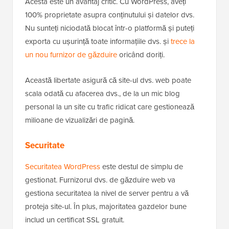
Acesta este un avantaj critic. Cu WordPress, aveți
100% proprietate asupra conținutului și datelor dvs.
Nu sunteți niciodată blocat într-o platformă și puteți
exporta cu ușurință toate informațiile dvs. și
trece la
un nou furnizor de găzduire
oricând doriți.
Această libertate asigură că site-ul dvs. web poate
scala odată cu afacerea dvs., de la un mic blog
personal la un site cu trafic ridicat care gestionează
milioane de vizualizări de pagină.
Securitate
Securitatea WordPress
este destul de simplu de
gestionat. Furnizorul dvs. de găzduire web va
gestiona securitatea la nivel de server pentru a vă
proteja site-ul. În plus, majoritatea gazdelor bune
includ un certificat SSL gratuit.