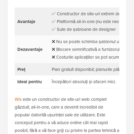
✅ Constructor de site-uri extrem de intuitiv
Avantaje
✅ Platformă all-in-one (nu este necesar ho
✅ Sute de șabloane de designer
❌ Nu se poate schimba șablonul ulterior
Dezavantaje
❌ Blocare semnificativă a furnizorului
❌ Costurile aplicațiilor se pot acumula
Preț
Plan gratuit disponibil; planurile plătite în
Ideal pentru
Începători absoluți și afaceri mici.
Wix
este un constructor de site-uri web complet
găzduit, all-in-one, care a devenit incredibil de
popular datorită ușurinței sale de utilizare. Este
conceput pentru a vă aduce online cât mai rapid
posibil, fără a vă face griji cu privire la partea tehnică a