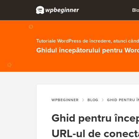
Bl
Tutoriale WordPress de încredere, atunci când
Ghidul începătorului pentru Wor
WPBEGINNER
BLOG
GHID PENTRU 
Ghid pentru înce
URL-ul de conect