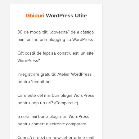
Ghiduri
WordPress Utile
30 de modalități „dovedite” de a câștiga
Cum să-ți muți corect 
bani online prin blogging cu WordPress
WordPress.com pe Wor
Cât costă de fapt să construiești un site
Cum să muți corect W
WordPress?
domeniu nou fără a p
Înregistrare gratuită: Atelier WordPress
Cum să treci de la Blo
pentru începători
fără a pierde clasamen
Care este cel mai bun plugin WordPress
Cum să treci corect de 
pentru pop-up-uri? (Comparație)
WordPress (Pas cu pas
5 cele mai bune plugin-uri WordPress
Cum să treci corect d
pentru comerț electronic comparate
la WordPress
Cum să creezi un newsletter prin e-mail
Cum să muți WordPres