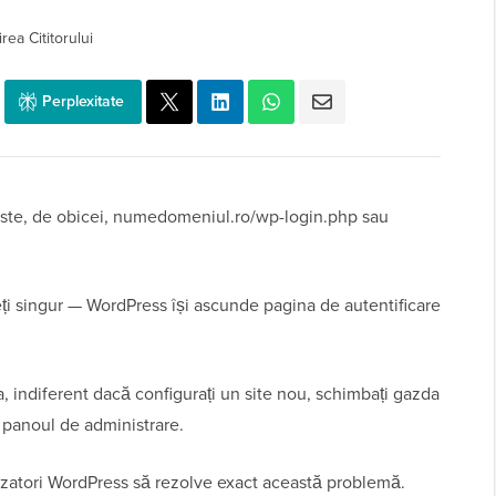
rea Cititorului
Perplexitate
este, de obicei, numedomeniul.ro/wp-login.php sau
eți singur — WordPress își ascunde pagina de autentificare
ea, indiferent dacă configurați un site nou, schimbați gazda
u panoul de administrare.
ilizatori WordPress să rezolve exact această problemă.