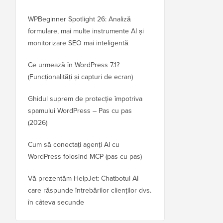
WPBeginner Spotlight 26: Analiză
formulare, mai multe instrumente AI și
monitorizare SEO mai inteligentă
Ce urmează în WordPress 7.1?
(Funcționalități și capturi de ecran)
Ghidul suprem de protecție împotriva
spamului WordPress – Pas cu pas
(2026)
Cum să conectați agenți AI cu
WordPress folosind MCP (pas cu pas)
Vă prezentăm HelpJet: Chatbotul AI
care răspunde întrebărilor clienților dvs.
în câteva secunde