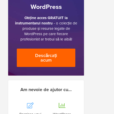
WordPress
Obține acces GRATUIT la
instrumentarul nostru
- o colecție de
produse și resurse legate de
WordPress pe care fiecare
profesionist ar trebui să le aibă!
Descărcați
acum
Am nevoie de ajutor cu…