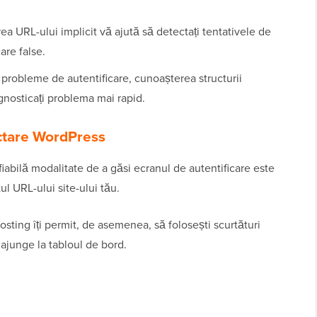
ea URL-ului implicit vă ajută să detectați tentativele de
are false.
probleme de autentificare, cunoașterea structurii
gnosticați problema mai rapid.
ctare WordPress
fiabilă modalitate de a găsi ecranul de autentificare este
tul URL-ului site-ului tău.
osting îți permit, de asemenea, să folosești scurtături
ajunge la tabloul de bord.