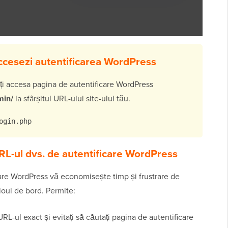
cesezi autentificarea WordPress
oți accesa pagina de autentificare WordPress
min/
la sfârșitul URL-ului site-ului tău.
ogin.php
RL-ul dvs. de autentificare WordPress
are WordPress vă economisește timp și frustrare de
loul de bord. Permite:
RL-ul exact și evitați să căutați pagina de autentificare