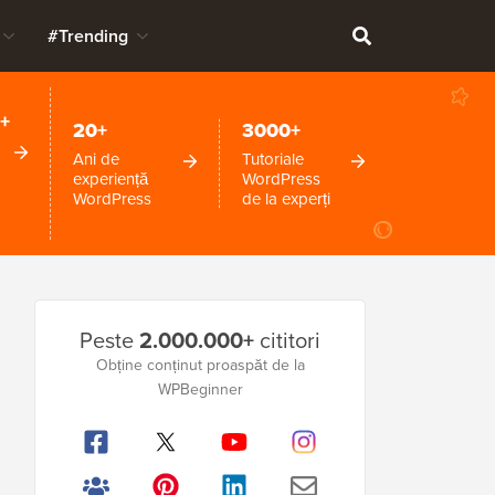
#Trending
+
20+
3000+
Ani de
Tutoriale
experiență
WordPress
WordPress
de la experți
Bara
Peste
2.000.000+
cititori
laterală
Obține conținut proaspăt de la
WPBeginner
principală