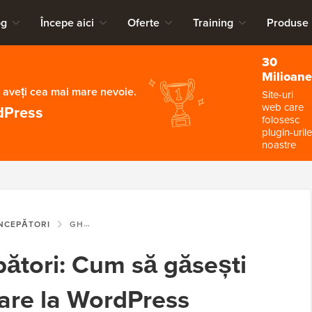
og
Începe aici
Oferte
Training
Produse
30
Milioane
 aveți cea mai mare nevoie.
Site-uri
web care
dPress
folosesc
plugin-urile
noastre
ÎNCEPĂTORI
GHID PENTRU ÎNCEPĂTORI: CUM SĂ GĂSEȘTI URL-UL DE CONECTARE LA WORDPRESS
pători: Cum să găsești
are la WordPress