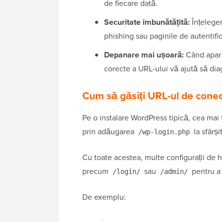
de fiecare dată.
Securitate îmbunătățită:
Înțeleger
phishing sau paginile de autentific
Depanare mai ușoară:
Când apar 
corecte a URL-ului vă ajută să dia
Cum să găsiți URL-ul de cone
Pe o instalare WordPress tipică, cea mai 
prin adăugarea
la sfârși
/wp-login.php
Cu toate acestea, multe configurații de h
precum
sau
pentru a 
/login/
/admin/
De exemplu: