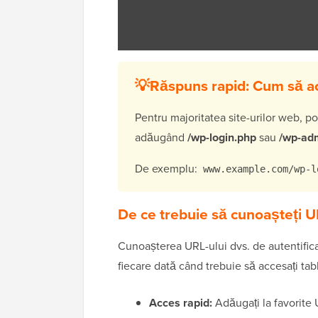
💡Răspuns rapid: Cum să ac
Pentru majoritatea site-urilor web, p
adăugând
/wp-login.php
sau
/wp-ad
De exemplu:
www.example.com/wp-l
De ce trebuie să cunoașteți U
Cunoașterea URL-ului dvs. de autentific
fiecare dată când trebuie să accesați tab
Acces rapid:
Adăugați la favorite U