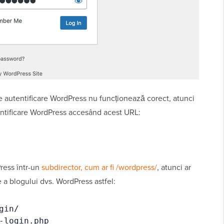
e autentificare WordPress nu funcționează corect, atunci
entificare WordPress accesând acest URL:
Press într-un
subdirector, cum ar fi /wordpress/
, atunci ar
e a blogului dvs. WordPress astfel:
gin/
-login.php