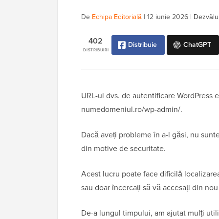
De
Echipa Editorială
|
12 iunie 2026
|
Dezvălui
402
Distribuie
ChatGPT
DISTRIBUIRI
URL-ul dvs. de autentificare WordPress 
numedomeniul.ro/wp-admin/.
Dacă aveți probleme în a-l găsi, nu sunt
din motive de securitate.
Acest lucru poate face dificilă localizar
sau doar încercați să vă accesați din no
De-a lungul timpului, am ajutat mulți ut