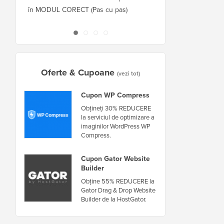
în MODUL CORECT (Pas cu pas)
găzduitor sau server f
nefuncționare
Oferte & Cupoane
(vezi tot)
Cupon WP Compress
Obțineți 30% REDUCERE
la serviciul de optimizare a
imaginilor WordPress WP
Compress.
Cupon Gator Website
Builder
Obține 55% REDUCERE la
Gator Drag & Drop Website
Builder de la HostGator.