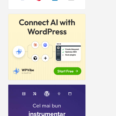
Cel mai bun
instrumentar