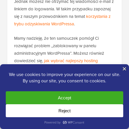
Jednak możesz nie otrzymać tej wiadomości e-mail z
linkiem do logowania. W takim przypadku zapoznaj
się z naszym przewodnikiem na temat
korzystania z
trybu odzyskiwania WordPressa
.
Mamy nadzieję, że ten samouczek pomógł Ci
rozwiązać problem „zablokowany w panelu
administracyjnym WordPressa”. Możesz również
dowiedzieć się,
jak wybrać najlepszy hosting
WordPress
lub zapoznać się z naszą
listą
niezbędnych wtyczek
, aby rozwijać swoją witrynę.
Jeśli podobał Ci się ten artykuł, zasubskrybuj
nasz
kanał YouTube
po samouczki wideo WordPress.
Możesz nas również znaleźć na
Twitterze
i
Facebooku
.