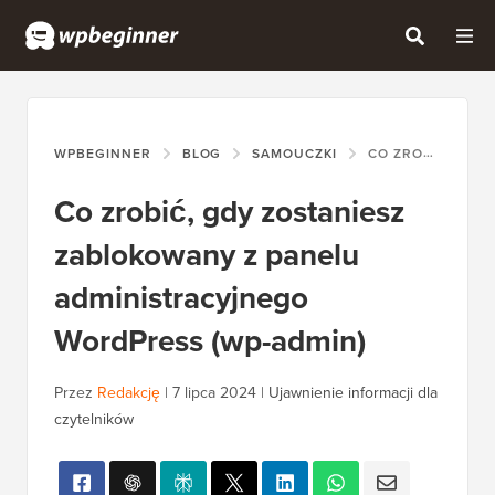
WPBEGINNER
BLOG
SAMOUCZKI
CO ZROBIĆ, GDY ZOSTANIESZ ZABLOKOWANY Z PANELU ADMINISTRACYJNEGO WORDPRESS (WP-ADMIN)
Co zrobić, gdy zostaniesz
zablokowany z panelu
administracyjnego
WordPress (wp-admin)
Przez
Redakcję
|
7 lipca 2024
|
Ujawnienie informacji dla
czytelników