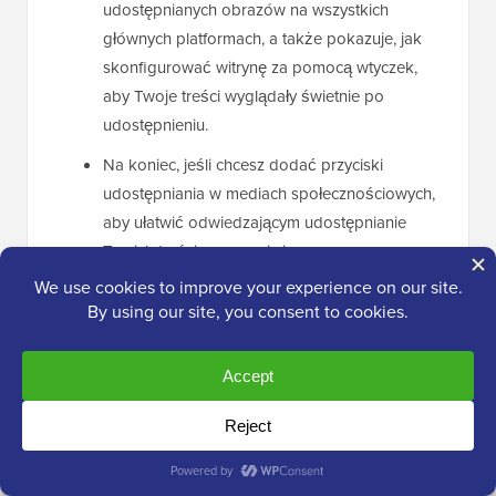
udostępnianych obrazów na wszystkich
głównych platformach, a także pokazuje, jak
skonfigurować witrynę za pomocą wtyczek,
aby Twoje treści wyglądały świetnie po
udostępnieniu.
Na koniec, jeśli chcesz dodać przyciski
udostępniania w mediach społecznościowych,
aby ułatwić odwiedzającym udostępnianie
Twoich treści, zapoznaj się z naszym
zestawieniem
najlepszych wtyczek do mediów
społecznościowych dla WordPress
.
Jeśli podobał Ci się ten artykuł, zasubskrybuj
nasz
kanał YouTube
po samouczki wideo WordPress.
Możesz nas również znaleźć na
Twitterze
i
Facebooku
.