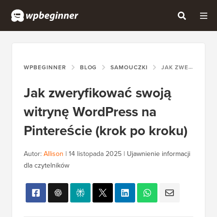
WPBEGINNER
BLOG
SAMOUCZKI
JAK ZWERYFIKOWAĆ SWOJĄ WITRYNĘ WORDPRESS NA PINTEREŚCIE (KROK PO KROKU)
Jak zweryfikować swoją
witrynę WordPress na
Pintereście (krok po kroku)
Autor:
Allison
|
14 listopada 2025
|
Ujawnienie informacji
dla czytelników