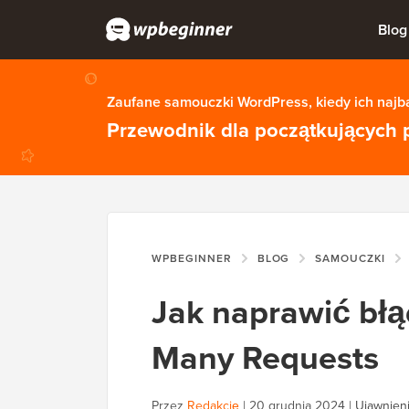
Blog
Zaufane samouczki WordPress, kiedy ich najba
Przewodnik dla początkujących 
WPBEGINNER
BLOG
SAMOUCZKI
Jak naprawić bł
Many Requests
Przez
Redakcję
|
20 grudnia 2024
|
Ujawnieni