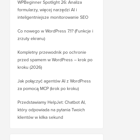
WPBeginner Spotlight 26: Analiza
formularzy, więcej narzędzi AI i
inteligentniejsze monitorowanie SEO
Co nowego w WordPress 7.1? (Funkcje i
zrzuty ekranu)
Kompletny przewodnik po ochronie
przed spamem w WordPress – krok po
kroku (2026)
Jak połączyć agentów AI z WordPress
za pomocą MCP (krok po kroku)
Przedstawiamy HelpJet: Chatbot AI,
który odpowiada na pytania Twoich
klientów w kilka sekund