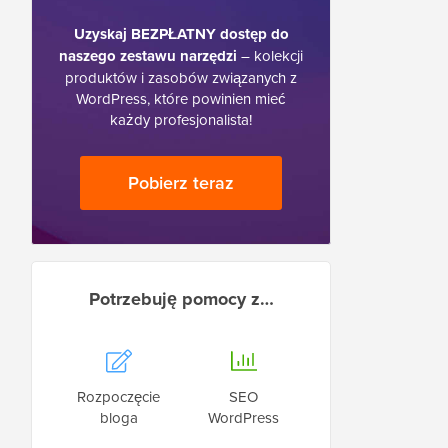
Uzyskaj BEZPŁATNY dostęp do
naszego zestawu narzędzi
– kolekcji
produktów i zasobów związanych z
WordPress, które powinien mieć
każdy profesjonalista!
Pobierz teraz
Potrzebuję pomocy z…
Rozpoczęcie
SEO
bloga
WordPress