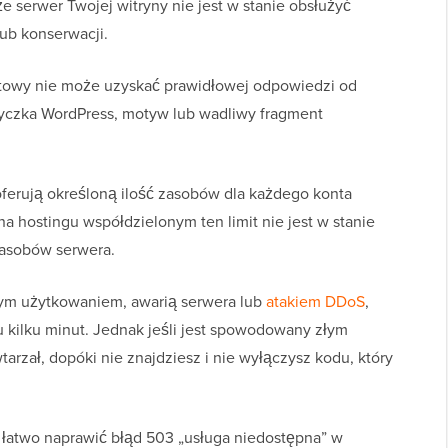
 serwer Twojej witryny nie jest w stanie obsłużyć
ub konserwacji.
etowy nie może uzyskać prawidłowej odpowiedzi od
yczka WordPress, motyw lub wadliwy fragment
ferują określoną ilość zasobów dla każdego konta
a hostingu współdzielonym ten limit nie jest w stanie
zasobów serwera.
ym użytkowaniem, awarią serwera lub
atakiem DDoS
,
kilku minut. Jednak jeśli jest spowodowany złym
arzał, dopóki nie znajdziesz i nie wyłączysz kodu, który
k łatwo naprawić błąd 503 „usługa niedostępna” w