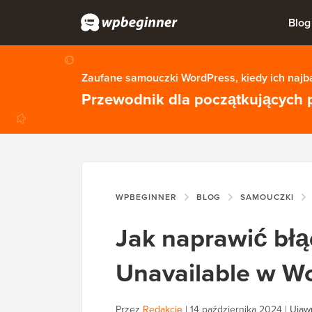
Blog
Zaufane samouczki WordPress, kiedy ich najba
Przewodnik dla początkujących 
WPBEGINNER
BLOG
SAMOUCZKI
Jak naprawić błą
Unavailable w W
Przez
Redakcję
|
14 października 2024
|
Ujawn