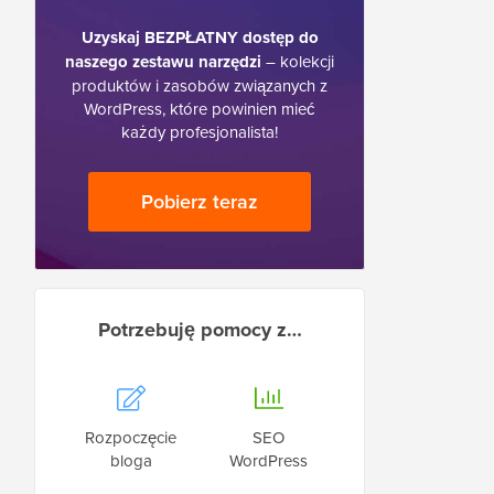
Uzyskaj BEZPŁATNY dostęp do
naszego zestawu narzędzi
– kolekcji
produktów i zasobów związanych z
WordPress, które powinien mieć
każdy profesjonalista!
Pobierz teraz
Potrzebuję pomocy z…
Rozpoczęcie
SEO
bloga
WordPress