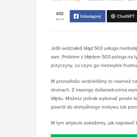
410
Udostępnij
ChatGPT
AKCJE
Jeśli widziałeś błąd 503 usługa niedostę
sam. Problem z błędem 503 polega na t
przyczyny, co czyni go niezwykle frustr
W przeszłości widzieliśmy to również n
stronach. Z naszego doświadczenia wyn
błędu. Możesz jednak wykonać proste kro
powrót do domyślnego motywu lub ponow
W tym artykule pokażemy, jak naprawić 