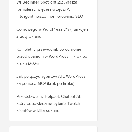
WPBeginner Spotlight 26: Analiza
formularzy, więcej narzędzi AI i
inteligentniejsze monitorowanie SEO
Co nowego w WordPress 7.1? (Funkcje i
zrzuty ekranu)
Kompletny przewodnik po ochronie
przed spamem w WordPress – krok po
kroku (2026)
Jak połączyć agentów AI z WordPress
za pomocą MCP (krok po kroku)
Przedstawiamy HelpJet: Chatbot AI,
który odpowiada na pytania Twoich
klientów w kilka sekund