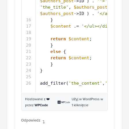
$authors_post
->ID ) . 
'">'
'the_title'
, 
$authors_post
$authors_post
->ID ) . 
'</a></li>'
;
16
}
17
$content
.= 
'</ul></div>'
;
18
19
return
$content
;
20
}
21
else
{
22
return
$content
;
23
}
24
}
25
26
add_filter(
'the_content'
,
'wpb_rela
Hostowane z ❤️
Użyj w WordPress w
przez
WPCode
1 kliknięcie
Odpowiedz