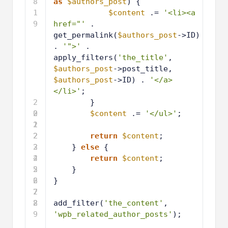
8
as
$authors_post
) {
1
$content
.= 
'<li><a 
9
href="'
. 
get_permalink(
$authors_post
->ID) 
. 
'">'
. 
apply_filters(
'the_title'
, 
$authors_post
->post_title, 
$authors_post
->ID) . 
'</a>
</li>'
;
2
}
0
2
$content
.= 
'</ul>'
;
1
2
2
2
return
$content
;
3
2
} 
else
{
4
2
return
$content
;
5
2
}
6
2
}
7
2
8
2
add_filter(
'the_content'
, 
9
'wpb_related_author_posts'
);