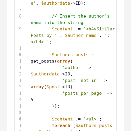
e'
, 
$authordata
->ID);
7
8
// Insert the author's 
name into the string
9
$content
.= 
'<h4>Similar 
Posts by '
. 
$author_name
. 
':
</h4> '
;
1
0
1
$authors_posts
= 
1
get_posts(
array
(
1
'author'
=> 
2
$authordata
->ID,
1
'post__not_in'
=> 
3
array
(
$post
->ID),
1
'posts_per_page'
=> 
4
5
1
));
5
1
6
1
$content
.= 
'<ul>'
;
7
1
foreach
(
$authors_posts