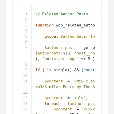
1
// Related Author Posts
2
3
function
wpb_related_author_posts(
4
5
global
$authordata
, 
$post
;
6
7
$authors_posts
= get_posts( 
ar
$authordata
->ID, 
'post__not_in'
=>
), 
'posts_per_page'
=> 5 ) );
8
9
if
( is_single() && (
count
(
$author
10
11
$content
.= 
'<div class="simil
<h3>Similar Posts by The Author:</
12
13
$content
.= 
'<ul>'
;
14
foreach
( 
$authors_posts
as
$a
15
$content
.= 
'<li><a href="