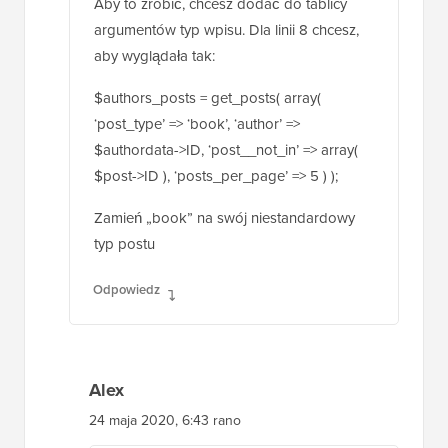
Aby to zrobić, chcesz dodać do tablicy
argumentów typ wpisu. Dla linii 8 chcesz,
aby wyglądała tak:
$authors_posts = get_posts( array(
‘post_type’ => ‘book’, ‘author’ =>
$authordata->ID, ‘post__not_in’ => array(
$post->ID ), ‘posts_per_page’ => 5 ) );
Zamień „book” na swój niestandardowy
typ postu
Odpowiedz
Alex
24 maja 2020, 6:43 rano