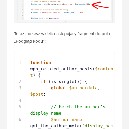
Teraz możesz wkleić następujący fragment do pola
„Podgląd kodu”:
1
function
wpb_related_author_posts(
$conten
t
) {
2
if
(is_single()) {
3
global
$authordata
, 
$post
;
4
5
// Fetch the author's 
display name
6
$author_name
= 
get_the_author_meta(
'display_nam