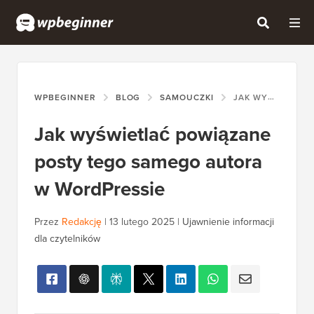
WPBEGINNER
BLOG
SAMOUCZKI
JAK WYŚWIETLAĆ POWIĄZANE POSTY TEGO SAMEGO AUTORA W WORDPRESSIE
Jak wyświetlać powiązane
posty tego samego autora
w WordPressie
Przez
Redakcję
|
13 lutego 2025
|
Ujawnienie informacji
dla czytelników