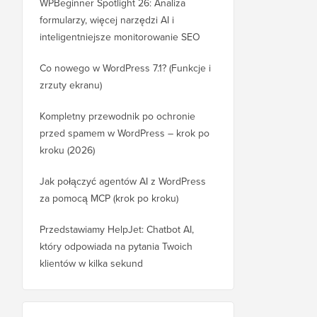
WPBeginner Spotlight 26: Analiza
formularzy, więcej narzędzi AI i
inteligentniejsze monitorowanie SEO
Co nowego w WordPress 7.1? (Funkcje i
zrzuty ekranu)
Kompletny przewodnik po ochronie
przed spamem w WordPress – krok po
kroku (2026)
Jak połączyć agentów AI z WordPress
za pomocą MCP (krok po kroku)
Przedstawiamy HelpJet: Chatbot AI,
który odpowiada na pytania Twoich
klientów w kilka sekund