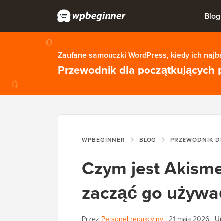
Blog
Zaufane samouczki WordPress, kiedy ich najba
Przewodnik dla początkujących 
WPBEGINNER
BLOG
PRZEWODNIK DL
Czym jest Akisme
zacząć go używa
Przez
Personel redakcyjny
|
21 maja 2026
|
Uj