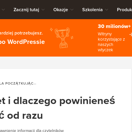
Zacznij tutaj
Okazje
Szkolenia
Produk
30 milionów+
rdziej potrzebujesz.
Witryny
korzystające z
po WordPressie
naszych
wtyczek
A POCZĄTKUJĄCYCH
CZYM JEST AKISMET I DLACZEGO POWINI
t i dlaczego powinieneś
ć od razu
awnienie informacji dla czytelników