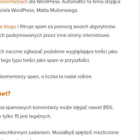
omentarzach
dla WordPress. Automattic to firma stojąca
ciela WordPress, Matta Mullenwega.
a blogu
i filtruje spam za pomocą swoich algorytmów.
iach podejmowanych przez inne strony internetowe.
ych zacznie zgłaszać podobnie wyglądające treści jako
tego typu treści jako spam w przyszłości.
komentarzy spam, a liczba ta nadal rośnie.
met?
czba spamowych komentarzy może sięgać nawet 85%.
tylko 15 jest legalnych.
asochłonnym zadaniem. Musiałbyś spędzić niezliczone