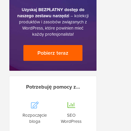
Uzyskaj BEZPŁATNY dostęp do
naszego zestawu narzędzi
– kolekcji
produktów i zasobów związanych z
WordPress, które powinien mieć
każdy profesjonalista!
Pobierz teraz
Potrzebuję pomocy z…
Rozpoczęcie
SEO
bloga
WordPress