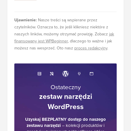
Ujawnienie:
Nasze treści są wspierane przez
czytelników. Oznacza to, że jeśli klikniesz niektóre z
naszych linków, możemy otrzymać prowizję. Zobacz
jak
finansowany jest WPBeginner
, dlaczego to ważne i jak
możesz nas wesprzeć. Oto nasz
proces redakcyjny
.
Ostateczny
zestaw narzędzi
WordPress
Uzyskaj BEZPŁATNY dostęp do naszego
zestawu narzędzi
– kolekcji produktów i