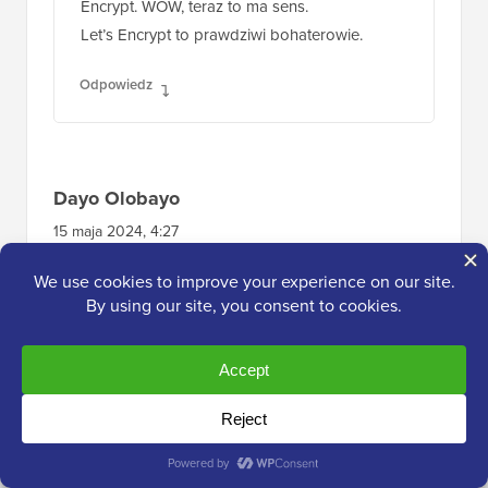
Encrypt. WOW, teraz to ma sens.
Let’s Encrypt to prawdziwi bohaterowie.
Odpowiedz
Dayo Olobayo
15 maja 2024, 4:27
Wspaniale widzieć, że coraz więcej firm
hostingowych oferuje bezpłatne certyfikaty
SSL w swoich planach. To jeszcze bardziej
ułatwia właścicielom stron internetowych
zapewnienie bezpieczeństwa swoich witryn.
Ja też dostałem darmowy certyfikat w ramach
mojego planu hostingowego na Hostinger.