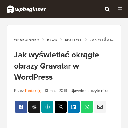
WPBEGINNER
BLOG
MOTYWY
JAK WYŚWIETLAĆ OKRĄGŁE OBRAZY GRAVATAR W WORDPRESS
Jak wyświetlać okrągłe
obrazy Gravatar w
WordPress
Przez
Redakcję
|
13 maja 2013
|
Ujawnienie czytelnika