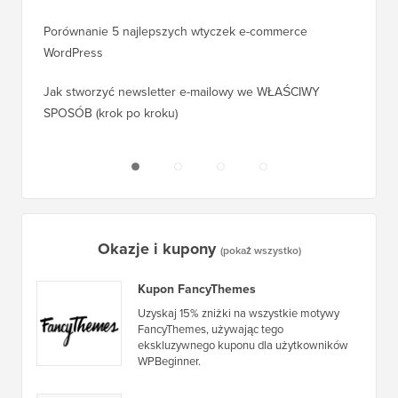
okienek WordPress? (Porównanie)
Jak pra
kroku)
Porównanie 5 najlepszych wtyczek e-commerce
WordPress
Jak pra
WordPr
Jak stworzyć newsletter e-mailowy we WŁAŚCIWY
SPOSÓB (krok po kroku)
Jak prz
bez prz
Okazje i kupony
(pokaż wszystko)
Kupon FancyThemes
Uzyskaj 15% zniżki na wszystkie motywy
FancyThemes, używając tego
ekskluzywnego kuponu dla użytkowników
WPBeginner.