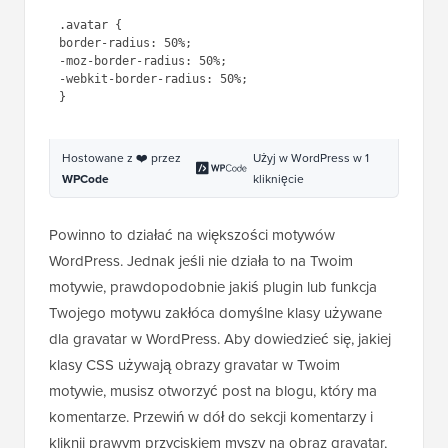
1
.avatar {
2
border-radius
: 
50%
;
3
-moz-
border-radius
: 
50%
;
4
-webkit-
border-radius
: 
50%
;
5
}
Hostowane z ❤️ przez
Użyj w WordPress w 1
WPCode
kliknięcie
Powinno to działać na większości motywów
WordPress. Jednak jeśli nie działa to na Twoim
motywie, prawdopodobnie jakiś plugin lub funkcja
Twojego motywu zakłóca domyślne klasy używane
dla gravatar w WordPress. Aby dowiedzieć się, jakiej
klasy CSS używają obrazy gravatar w Twoim
motywie, musisz otworzyć post na blogu, który ma
komentarze. Przewiń w dół do sekcji komentarzy i