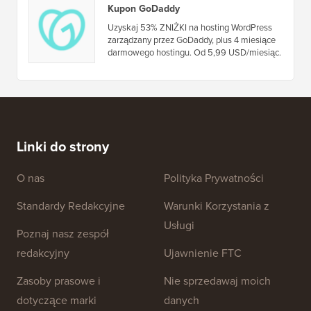
Kupon GoDaddy
Uzyskaj 53% ZNIŻKI na hosting WordPress
zarządzany przez GoDaddy, plus 4 miesiące
darmowego hostingu. Od 5,99 USD/miesiąc.
Linki do strony
O nas
Polityka Prywatności
Standardy Redakcyjne
Warunki Korzystania z
Usługi
Poznaj nasz zespół
redakcyjny
Ujawnienie FTC
Zasoby prasowe i
Nie sprzedawaj moich