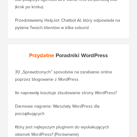
Jak połączyć agentów AI z WordPress za pomocą MCP
(krok po kroku)
Przedstawiamy HelpJet: Chatbot AI, który odpowiada na
pytania Twoich klientów w kilka sekund
Przydatne
Poradniki WordPress
30 „Sprawdzonych” sposobów na zarabianie online
Jak pra
poprzez blogowanie z WordPress
WordPre
Ile naprawdę kosztuje zbudowanie strony WordPress?
Jak pra
bez utr
Darmowe nagranie: Warsztaty WordPress dla
początkujących
Jak prz
pozycji
Który jest najlepszym pluginem do wyskakujących