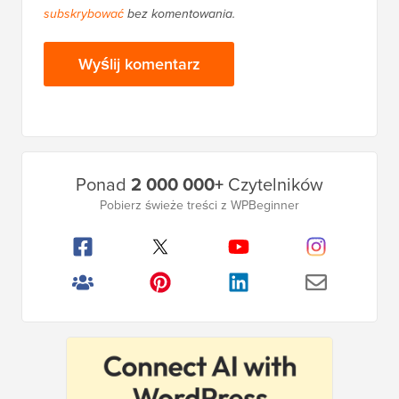
kolejnych komentarzach e-mailem. Możesz również
subskrybować
bez komentowania.
Główny
Ponad
2 000 000+
Czytelników
pasek
Pobierz świeże treści z WPBeginner
boczny