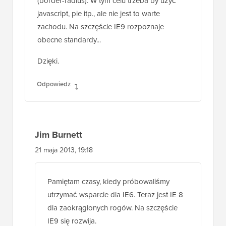
nie renderuje natywnie zaokrąglonych rogów
(border-radius). W tym celu trzeba by użyć
javascript, pie itp., ale nie jest to warte
zachodu. Na szczęście IE9 rozpoznaje
obecne standardy...
Dzięki.
Odpowiedz
Jim Burnett
21 maja 2013, 19:18
Pamiętam czasy, kiedy próbowaliśmy
utrzymać wsparcie dla IE6. Teraz jest IE 8
dla zaokrąglonych rogów. Na szczęście