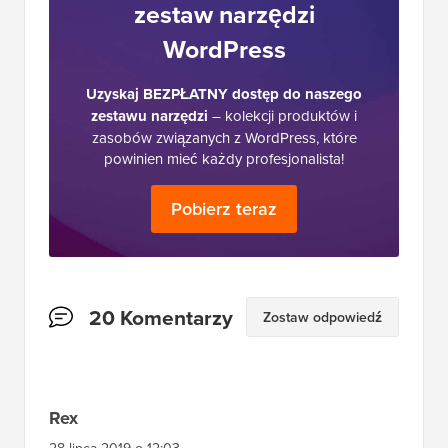
Ostateczny
zestaw narzędzi
WordPress
Uzyskaj BEZPŁATNY dostęp do naszego
zestawu narzędzi
– kolekcji produktów i
zasobów związanych z WordPress, które
powinien mieć każdy profesjonalista!
Pobierz teraz
Interakcje
20 Komentarzy
Zostaw odpowiedź
czytelników
Rex