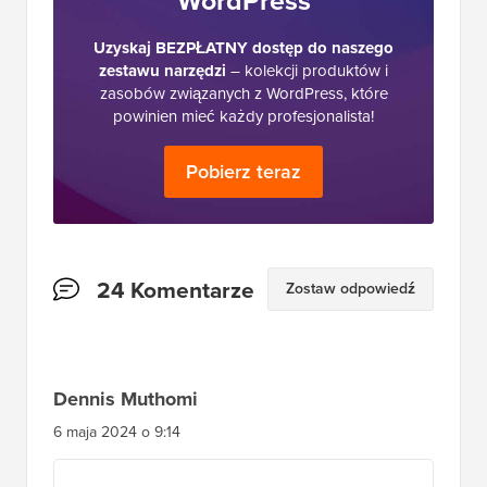
WordPress
Uzyskaj BEZPŁATNY dostęp do naszego
zestawu narzędzi
– kolekcji produktów i
zasobów związanych z WordPress, które
powinien mieć każdy profesjonalista!
Pobierz teraz
Interakcje
24 Komentarze
Zostaw odpowiedź
czytelników
Dennis Muthomi
6 maja 2024 o 9:14