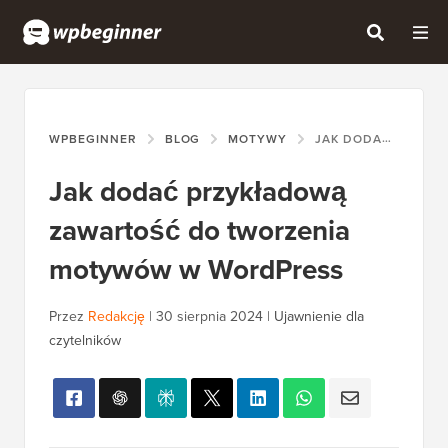
WPBEGINNER
BLOG
MOTYWY
JAK DODAĆ PRZYKŁADOWĄ ZAWARTOŚĆ DO TWORZENIA MOTYWÓW W WORDPRESS
Jak dodać przykładową
zawartość do tworzenia
motywów w WordPress
Przez
Redakcję
|
30 sierpnia 2024
|
Ujawnienie dla
czytelników