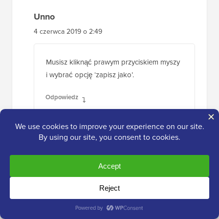
Unno
4 czerwca 2019 o 2:49
Musisz kliknąć prawym przyciskiem myszy
i wybrać opcję ‘zapisz jako’.
Odpowiedz
Brent Robinson
3 września 2016 o 13:37
Wow! Sam to tworzyłem. Nigdy nie
pomyślałem o wyeksportowaniu tego i