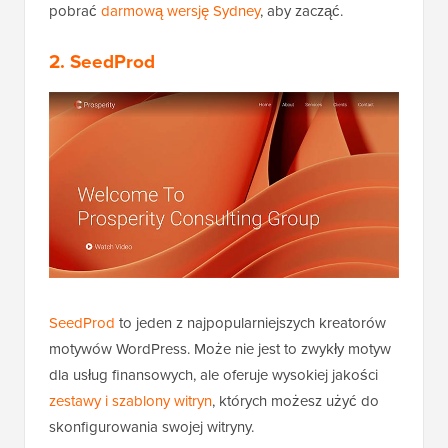
pobrać
darmową wersję Sydney
, aby zacząć.
2. SeedProd
SeedProd
to jeden z najpopularniejszych kreatorów
motywów WordPress. Może nie jest to zwykły motyw
dla usług finansowych, ale oferuje wysokiej jakości
zestawy i szablony witryn
, których możesz użyć do
skonfigurowania swojej witryny.