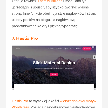
Oferuje również
Themify Builder
z modułami typu
„przeciągnij i upuść”, aby szybko tworzyć własne
strony. Inne funkcje obejmują style nagłówków i stron,
układy postów na blogu, tła nagłówków,
predefiniowane kolory i piękną typografię.
7. Hestia Pro
Hestia Pro
to wysokiej jakości
wielozadaniowy motyw
WordPress
. Posiada pełnoekranowy niestandardowy