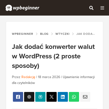
WPBEGINNER
BLOG
WTYCZKI
JAK DODAĆ KONWERTER WALUT W WORDPRESS (2 PROSTE SPOSOBY)
Jak dodać konwerter walut
w WordPress (2 proste
sposoby)
Przez
Redakcję
|
18 marca 2026
|
Ujawnienie informacji
dla czytelników