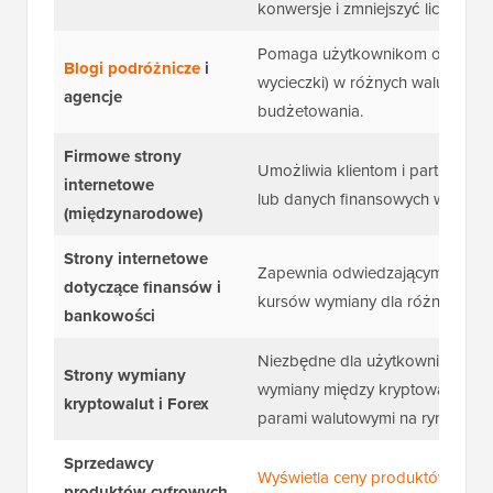
konwersje i zmniejszyć liczbę p
Pomaga użytkownikom obliczyć ko
Blogi podróżnicze
i
wycieczki) w różnych walutach w 
agencje
budżetowania.
Firmowe strony
Umożliwia klientom i partnerom 
internetowe
lub danych finansowych w ich lo
(międzynarodowe)
Strony internetowe
Zapewnia odwiedzającym szybkie,
dotyczące finansów i
kursów wymiany dla różnych tran
bankowości
Niezbędne dla użytkowników do 
Strony wymiany
wymiany między kryptowalutami, 
kryptowalut i Forex
parami walutowymi na rynku For
Sprzedawcy
Wyświetla ceny produktów
w lok
produktów cyfrowych