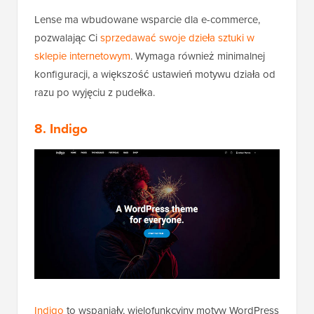
Lense ma wbudowane wsparcie dla e-commerce,
pozwalając Ci
sprzedawać swoje dzieła sztuki w
sklepie internetowym
. Wymaga również minimalnej
konfiguracji, a większość ustawień motywu działa od
razu po wyjęciu z pudełka.
8. Indigo
Indigo
to wspaniały, wielofunkcyjny motyw WordPress