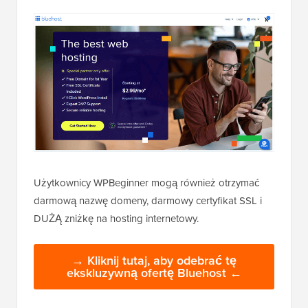
Użytkownicy WPBeginner mogą również otrzymać
darmową nazwę domeny, darmowy certyfikat SSL i
DUŻĄ zniżkę na hosting internetowy.
→ Kliknij tutaj, aby odebrać tę
ekskluzywną ofertę Bluehost ←