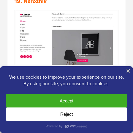
19. Narożnik
Corner
to elegancki motyw WordPress z układem
dwukolumnowym. Posiada menu nawigacyjne, ikony
mediów społecznościowych, krótki opis w lewym
pasku bocznym oraz treść i wyróżnione prace po
prawej stronie ekranu.
Motyw oferuje
minimalistyczny
układ, dzięki czemu
Twoje treści wyróżniają się. Zawiera nieograniczone