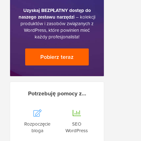
Uzyskaj BEZPŁATNY dostęp do
naszego zestawu narzędzi
– kolekcji
produktów i zasobów związanych z
WordPress, które powinien mieć
każdy profesjonalista!
Pobierz teraz
Potrzebuję pomocy z…
Rozpoczęcie
SEO
bloga
WordPress