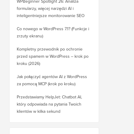
WPBeginner Spotlight 26: Analiza
formularzy, więcej narzędzi AI i
inteligentniejsze monitorowanie SEO
Co nowego w WordPress 7.1? (Funkcje i
zrzuty ekranu)
Kompletny przewodnik po ochronie
przed spamem w WordPress – krok po
kroku (2026)
Jak połączyć agentów AI z WordPress
za pomocą MCP (krok po kroku)
Przedstawiamy HelpJet: Chatbot AI,
który odpowiada na pytania Twoich
klientów w kilka sekund