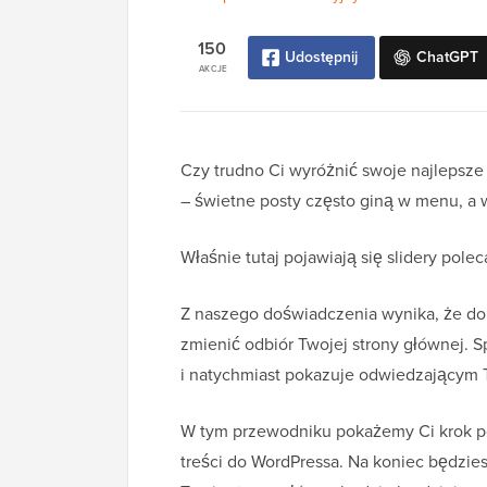
150
Udostępnij
ChatGPT
AKCJE
Czy trudno Ci wyróżnić swoje najlepsze 
– świetne posty często giną w menu, a w
Właśnie tutaj pojawiają się slidery polec
Z naszego doświadczenia wynika, że do
zmienić odbiór Twojej strony głównej. S
i natychmiast pokazuje odwiedzającym T
W tym przewodniku pokażemy Ci krok p
treści do WordPressa. Na koniec będzies