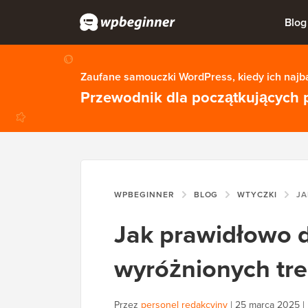
Blog
Zaufane samouczki WordPress, kiedy ich najba
Przewodnik dla początkujących 
WPBEGINNER
BLOG
WTYCZKI
JAK PRA
Jak prawidłowo 
wyróżnionych tr
Przez
personel redakcyjny
|
25 marca 2025
|