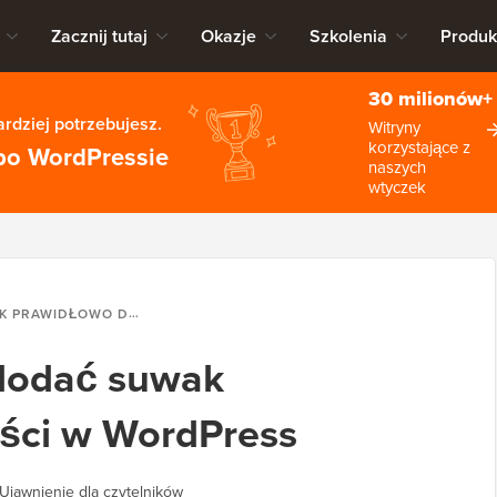
Zacznij tutaj
Okazje
Szkolenia
Produk
30 milionów+
rdziej potrzebujesz.
Witryny
korzystające z
po WordPressie
naszych
wtyczek
WIDŁOWO DODAĆ SUWAK WYRÓŻNIONYCH TREŚCI W WORDPRESS
dodać suwak
eści w WordPress
Ujawnienie dla czytelników