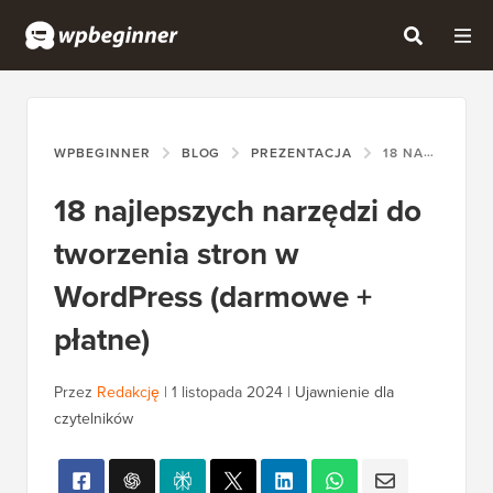
WPBEGINNER
BLOG
PREZENTACJA
18 NAJLEPSZYCH NARZĘDZI DO TWORZENIA STRON W WORDPRESS (DARMOWE + PŁATNE)
18 najlepszych narzędzi do
tworzenia stron w
WordPress (darmowe +
płatne)
Przez
Redakcję
|
1 listopada 2024
|
Ujawnienie dla
czytelników