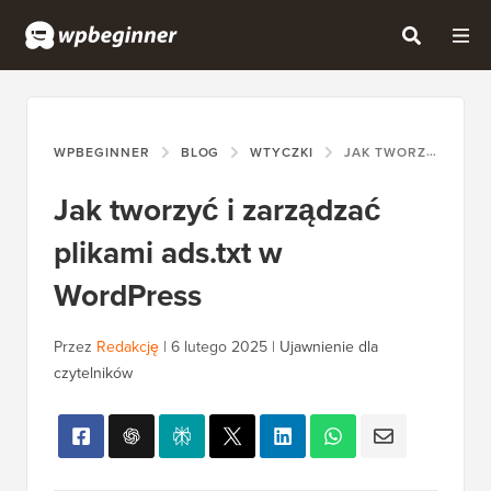
WPBEGINNER
BLOG
WTYCZKI
JAK TWORZYĆ I ZARZĄDZAĆ PLIKAMI ADS.TXT W WORDPRESS
Jak tworzyć i zarządzać
plikami ads.txt w
WordPress
Przez
Redakcję
|
6 lutego 2025
|
Ujawnienie dla
czytelników