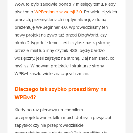
Wow, to było zaledwie ponad 7 miesięcy temu, kiedy
pisałem o
WPBeginner w wersji 3.0
. Po wielu ciężkich
pracach, przemyśleniach i optymalizacji, z dumą
prezentuję WPBeginner 4.0. Wprowadziliśmy ten
nowy projekt na żywo tuż przed BlogWorld, czyli
około 2 tygodnie temu. Jeśli czytasz naszą stronę
przez e-mail lub inny czytnik RSS, będę bardzo
wdzięczny, jeśli zajrzysz na stronę. Daj nam znać, co
myślisz. W nowym projekcie i strukturze strony
WPBv4 zaszło wiele znaczących zmian.
Dlaczego tak szybko przeszliśmy na
WPBv4?
Kiedy po raz pierwszy uruchomiłem
przeprojektowanie, kilku moich dobrych przyjaciół
zapytało: czy nie przeprowadziliście
przeprojektowania niedawno? Tak, zrobiliśmy to