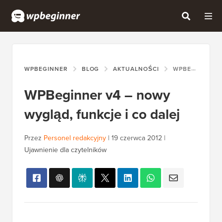
WPBEGINNER
BLOG
AKTUALNOŚCI
WPBEGINNER V4 – NOWY WYGLĄD, FUNKCJE I CO DALEJ
WPBeginner v4 – nowy
wygląd, funkcje i co dalej
Przez
Personel redakcyjny
|
19 czerwca 2012
|
Ujawnienie dla czytelników