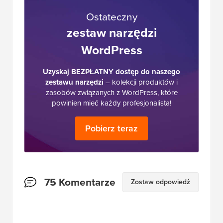
Ostateczny
zestaw narzędzi
WordPress
Uzyskaj BEZPŁATNY dostęp do naszego
zestawu narzędzi
– kolekcji produktów i
zasobów związanych z WordPress, które
powinien mieć każdy profesjonalista!
Pobierz teraz
Interakcje
75 Komentarze
Zostaw odpowiedź
czytelników