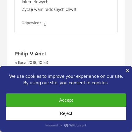
internetowych.
Życzę wam radosnych chwil!
Odpowiedz
Philip V Ariel
5 lipca 2018, 10:53
Cześć Syed i Zespole
WIELKIE GRATULACJE od Philipscom z
okazji tego wspaniałego czasu świętowania!
9. Rok! Wspaniale! Świetna robota!
Dzięki za udostępnienie zdjęć rodzinnych,
zwłaszcza małego Salomona!