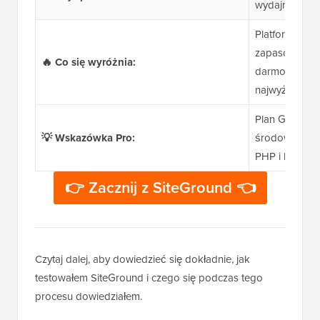
wydajność i 
Platforma Goo
zapasowe, wb
🔥 Co się wyróżnia:
darmowa dome
najwyższej kl
Plan GrowBig
💡 Wskazówka Pro:
środowiska s
PHP i kopii 
👉 Zacznij z SiteGround 👈
Czytaj dalej, aby dowiedzieć się dokładnie, jak
testowałem SiteGround i czego się podczas tego
procesu dowiedziałem.