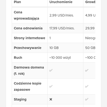
Plan
Uruchomienie
GrowBig
Cena
2,99 USD/mies.
4,99 USD/mie
wprowadzająca
Cena odnowienia
17,99 USD/mies.
29,99 USD/mi
Strony internetowe
1
Nieograniczo
Przechowywanie
10 GB
50 GB
Ruch
~10 000 wizyt
~100 000 odw
Darmowa domena
✅
✅
(1. rok)
Codzienne kopie
✅
✅
zapasowe
Staging
❌
✅