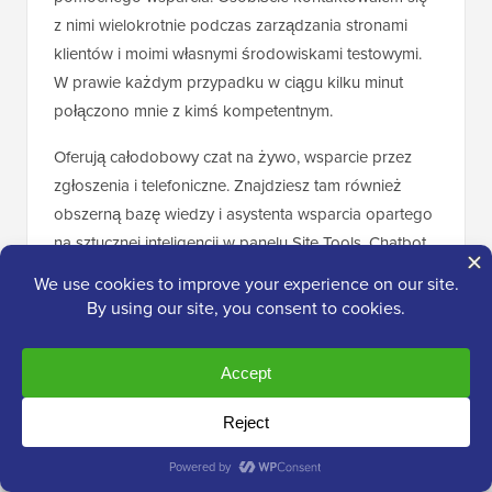
z nimi wielokrotnie podczas zarządzania stronami
klientów i moimi własnymi środowiskami testowymi.
W prawie każdym przypadku w ciągu kilku minut
połączono mnie z kimś kompetentnym.
Oferują całodobowy czat na żywo, wsparcie przez
zgłoszenia i telefoniczne. Znajdziesz tam również
obszerną bazę wiedzy i asystenta wsparcia opartego
na sztucznej inteligencji w panelu Site Tools. Chatbot
jest szkolony na podstawie rzeczywistych pytań
klientów i może rozwiązać wiele problemów bez
udziału człowieka.