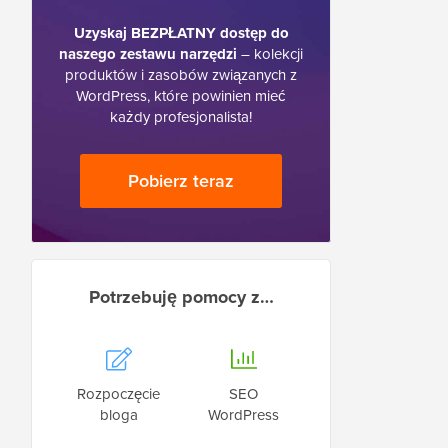
Uzyskaj BEZPŁATNY dostęp do
naszego zestawu narzędzi
– kolekcji
produktów i zasobów związanych z
WordPress, które powinien mieć
każdy profesjonalista!
Pobierz teraz
Potrzebuję pomocy z…
Rozpoczęcie
SEO
bloga
WordPress