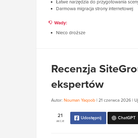
Łatwe narzędzia do przygotowania scen
Darmowa migracja strony internetowej
Wady:
Nieco droższe
Recenzja SiteGr
ekspertów
Autor:
Nouman Yaqoob
|
21 czerwca 2026
|
U
21
Udostępnij
ChatGPT
AKCJE