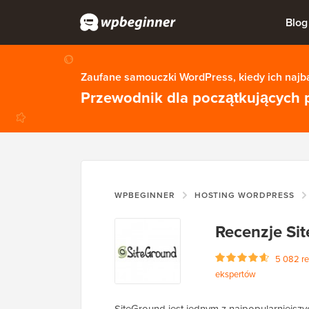
Blog
Zaufane samouczki WordPress, kiedy ich najba
Przewodnik dla początkujących 
WPBEGINNER
HOSTING WORDPRESS
Recenzje Si
5 082 re
ekspertów