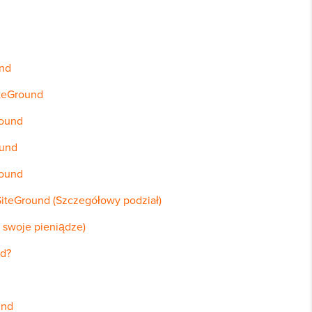
und
iteGround
round
ound
round
SiteGround (Szczegółowy podział)
 swoje pieniądze)
nd?
und