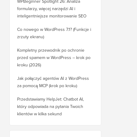
WPBeginner Spotlight 26: Analiza
formularzy, więcej narzędzi AI i
inteligentniejsze monitorowanie SEO
Co nowego w WordPress 7.1? (Funkcje i
zrzuty ekranu)
Kompletny przewodnik po ochronie
przed spamem w WordPress – krok po
kroku (2026)
Jak połączyć agentów AI z WordPress
za pomocą MCP (krok po kroku)
Przedstawiamy HelpJet: Chatbot AI,
który odpowiada na pytania Twoich
klientów w kilka sekund