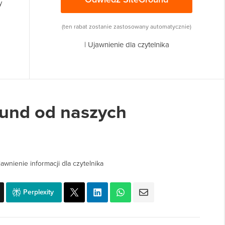
y
(ten rabat zostanie zastosowany automatycznie)
|
Ujawnienie dla czytelnika
ound od naszych
jawnienie informacji dla czytelnika
Perplexity