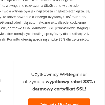
ych i najwyżej ocenianych dostawców hostingu w
lne, wewnętrzne rozwiązania SiteGround w zakresie
Twoja witryna była jak najszybsza i najbezpieczniejsza. Są
ży. To także powód, dla którego używamy SiteGround do
teGround obejmują automatyczne aktualizacje, codzienne
WP, darmowe CDN, darmowe SSL, jednoklikowe staging i
ielu firm oferujących hosting specyficzny dla lokalizacji z 6
ralii. Ponadto oferują specjalną zniżkę 83% dla czytelników
Użytkownicy WPBeginner
otrzymują
wyjątkowy rabat 83%
i
d
darmowy certyfikat SSL!
m
Odwiedź SiteGround