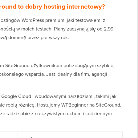
ound to dobry hosting internetowy?
 hostingów WordPress premium, jaki testowałem, z
ością w moich testach. Plany zaczynają się od 2,99
ową domenę przez pierwszy rok.
am SiteGround użytkownikom potrzebującym szybkiej
konałego wsparcia. Jest idealny dla firm, agencji i
rą Google Cloud i wbudowanymi narzędziami, takimi jak
nie robią różnicę. Hostujemy WPBeginner na SiteGround,
rze radzi sobie z rzeczywistym ruchem i codziennym