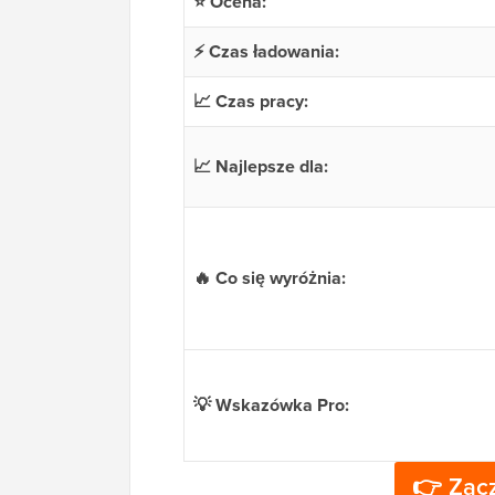
⭐ Ocena:
⚡ Czas ładowania:
📈 Czas pracy:
📈 Najlepsze dla:
🔥 Co się wyróżnia:
💡 Wskazówka Pro:
👉 Zacz