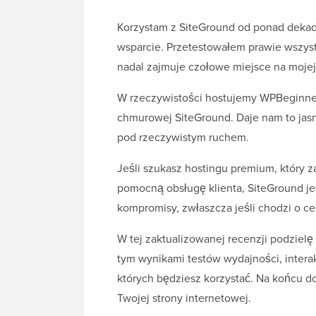
Korzystam z SiteGround od ponad dekad
wsparcie. Przetestowałem prawie wszys
nadal zajmuje czołowe miejsce na mojej 
W rzeczywistości hostujemy WPBeginner i
chmurowej SiteGround. Daje nam to jasny
pod rzeczywistym ruchem.
Jeśli szukasz hostingu premium, który z
pomocną obsługę klienta, SiteGround j
kompromisy, zwłaszcza jeśli chodzi o c
W tej zaktualizowanej recenzji podziel
tym wynikami testów wydajności, interak
których będziesz korzystać. Na końcu d
Twojej strony internetowej.