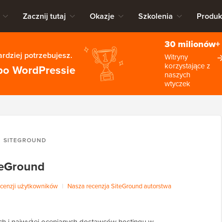
Zacznij tutaj
Okazje
Szkolenia
Produk
30 milionów+
rdziej potrzebujesz.
Witryny
korzystające z
po WordPressie
naszych
wtyczek
SITEGROUND
teGround
cenzji użytkowników
|
Nasza recenzja SiteGround autorstwa