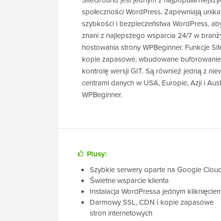
SiteGround jest jednym z najpopularniejsz
społeczności WordPress. Zapewniają unika
szybkości i bezpieczeństwa WordPress, aby 
znani z najlepszego wsparcia 24/7 w bran
hostowania strony WPBeginner. Funkcje Si
kopie zapasowe, wbudowane buforowanie 
kontrolę wersji GIT. Są również jedną z niew
centrami danych w USA, Europie, Azji i Aust
WPBeginner.
Plusy:
Szybkie serwery oparte na Google Clou
Świetne wsparcie klienta
Instalacja WordPressa jednym kliknięcie
Darmowy SSL, CDN i kopie zapasowe
stron internetowych