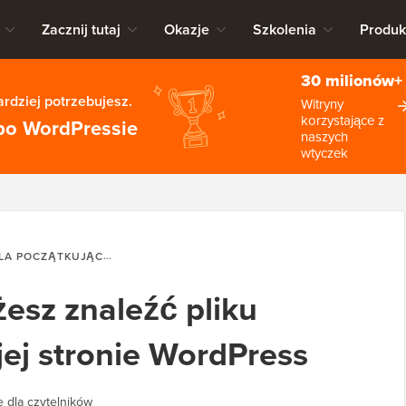
Zacznij tutaj
Okazje
Szkolenia
Produk
30 milionów+
rdziej potrzebujesz.
Witryny
korzystające z
po WordPressie
naszych
wtyczek
A POCZĄTKUJĄCYCH
DLACZEGO NIE MOŻESZ ZNALEŹĆ PLIKU .
esz znaleźć pliku
jej stronie WordPress
 dla czytelników