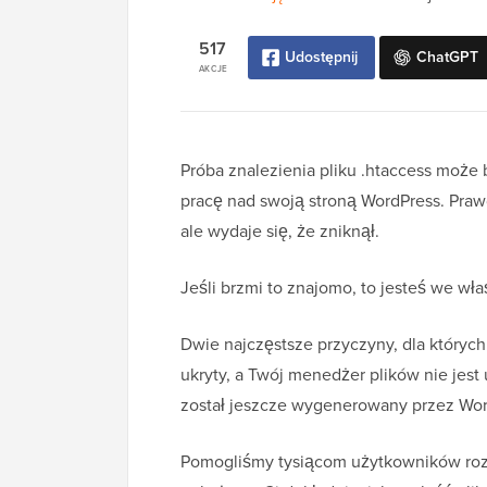
517
Udostępnij
ChatGPT
AKCJE
Próba znalezienia pliku .htaccess może 
pracę nad swoją stroną WordPress. Pra
ale wydaje się, że zniknął.
Jeśli brzmi to znajomo, to jesteś we wł
Dwie najczęstsze przyczyny, dla których n
ukryty, a Twój menedżer plików nie jest 
został jeszcze wygenerowany przez Wor
Pomogliśmy tysiącom użytkowników roz