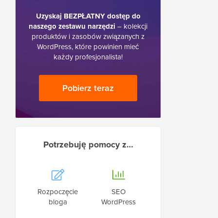
Uzyskaj BEZPŁATNY dostęp do
naszego zestawu narzędzi
– kolekcji
produktów i zasobów związanych z
WordPress, które powinien mieć
każdy profesjonalista!
Pobierz teraz
Potrzebuję pomocy z…
Rozpoczęcie
SEO
bloga
WordPress