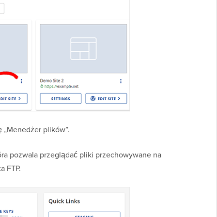
ę „Menedżer plików”.
tóra pozwala przeglądać pliki przechowywane na
a FTP.