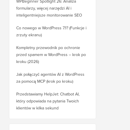
WPBeginner Spotlight 26: Analiza
formularzy, więcej narzędzi AI i
inteligentniejsze monitorowanie SEO
Co nowego w WordPress 7.1? (Funkcje i
zrzuty ekranu)
Kompletny przewodnik po ochronie
przed spamem w WordPress – krok po
kroku (2026)
Jak połączyć agentów AI z WordPress
za pomocą MCP (krok po kroku)
Przedstawiamy HelpJet: Chatbot AI,
który odpowiada na pytania Twoich
klientów w kilka sekund