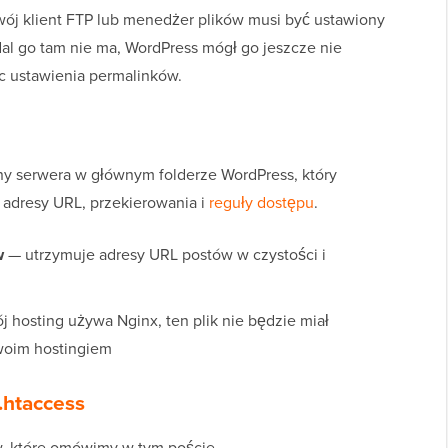
Twój klient FTP lub menedżer plików musi być ustawiony
adal go tam nie ma, WordPress mógł go jeszcze nie
c ustawienia permalinków.
yjny serwera w głównym folderze WordPress, który
 adresy URL, przekierowania i
reguły dostępu
.
w
— utrzymuje adresy URL postów w czystości i
j hosting używa Nginx, ten plik nie będzie miał
swoim hostingiem
 .htaccess
w, które omówimy w tym poście.