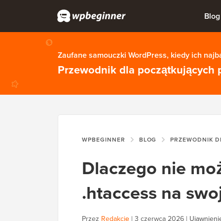
Blog
Zaufane samouczki WordPress, kiedy ich najba
Przewodnik dla początkujących 
WPBEGINNER
BLOG
PRZEWODNIK DL
Dlaczego nie moż
.htaccess na swo
Przez
Redakcję
|
3 czerwca 2026
|
Ujawnienie