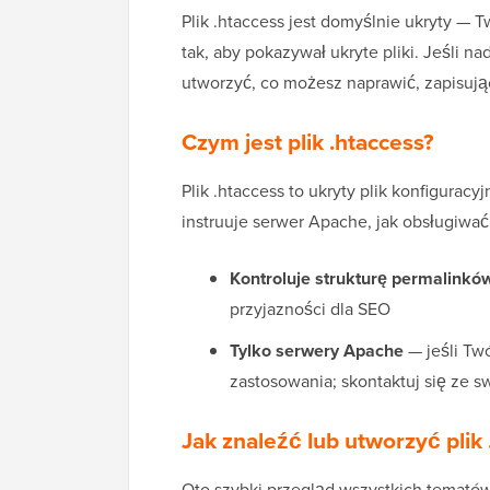
Plik .htaccess jest domyślnie ukryty — 
tak, aby pokazywał ukryte pliki. Jeśli n
utworzyć, co możesz naprawić, zapisują
Czym jest plik .htaccess?
Plik .htaccess to ukryty plik konfigurac
instruuje serwer Apache, jak obsługiwać
Kontroluje strukturę permalinkó
przyjazności dla SEO
Tylko serwery Apache
— jeśli Twó
zastosowania; skontaktuj się ze 
Jak znaleźć lub utworzyć plik
Oto szybki przegląd wszystkich temató