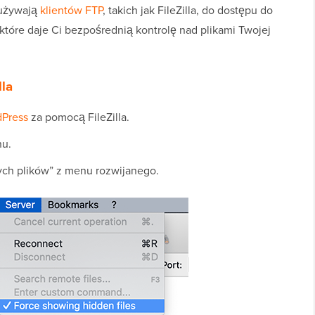
 używają
klientów FTP
, takich jak FileZilla, do dostępu do
które daje Ci bezpośrednią kontrolę nad plikami Twojej
lla
dPress
za pomocą FileZilla.
nu.
ch plików” z menu rozwijanego.