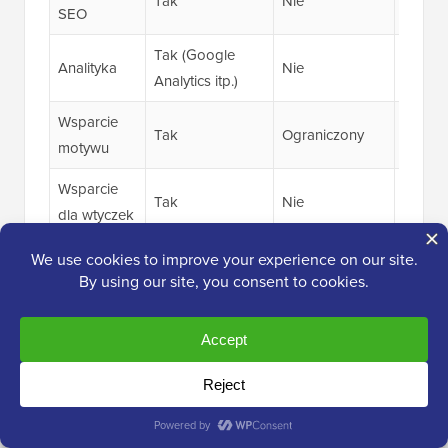
Tak
Nie
Tak
SEO
Tak (Google
Analityka
Nie
Tak
Analytics itp.)
Wsparcie
Tak
Ograniczony
Tak
motywu
Wsparcie
Tak
Nie
Tak
dla wtyczek
Handel
W pełni
elektroniczn
Nie
Tak
konfigurowalny
y
Witryna
członkowsk
Tak
Nie
Tak
a
Opcje