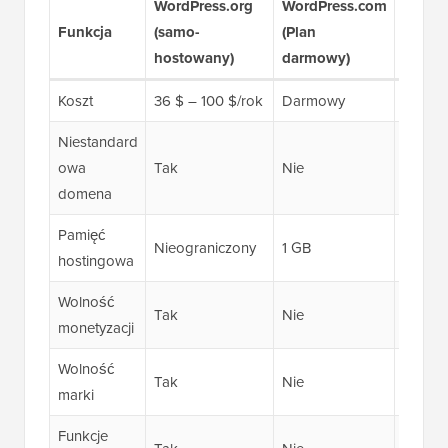
WordPress.org
WordPress.com
WordP
Funkcja
(samo-
(Plan
(Plan
hostowany)
darmowy)
Bizne
Koszt
36 $ – 100 $/rok
Darmowy
150 U
Niestandard
owa
Tak
Nie
Tak
domena
Pamięć
Nieograniczony
1 GB
50 GB
hostingowa
Wolność
Tak
Nie
Tak
monetyzacji
Wolność
Tak
Nie
Tak
marki
Funkcje