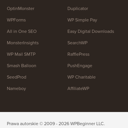
samouczków WordPress i innych zasobów
szkoleniowych, aby pomóc ludziom nauczyć się
WordPress i ulepszyć swoje strony internetowe.
Dołącz do naszego zespołu:
Zatrudniamy!
OptinMonster
Duplicator
WPForms
WP Simple Pay
All in One SEO
Easy Digital Downloads
MonsterInsights
SearchWP
WP Mail SMTP
RafflePress
Smash Balloon
PushEngage