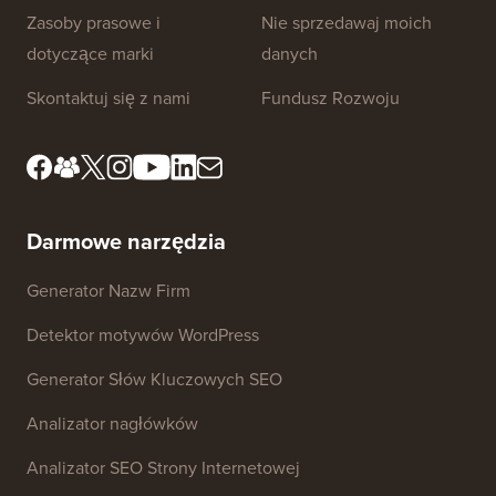
O nas
Polityka Prywatności
Standardy Redakcyjne
Warunki Korzystania z
Usługi
Poznaj nasz zespół
redakcyjny
Ujawnienie FTC
Zasoby prasowe i
Nie sprzedawaj moich
dotyczące marki
danych
Skontaktuj się z nami
Fundusz Rozwoju
Darmowe narzędzia
Generator Nazw Firm