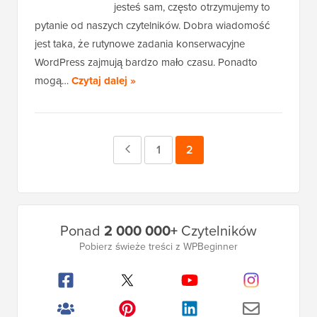
jesteś sam, często otrzymujemy to
pytanie od naszych czytelników. Dobra wiadomość
jest taka, że rutynowe zadania konserwacyjne
WordPress zajmują bardzo mało czasu. Ponadto
mogą…
Czytaj dalej »
Poprzednia
Strona
1
Strona
2
strona
Główny
Ponad
2 000 000+
Czytelników
pasek
Pobierz świeże treści z WPBeginner
boczny