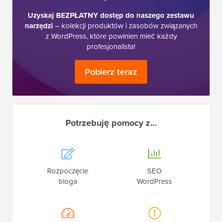
Uzyskaj BEZPŁATNY dostęp do naszego zestawu
narzędzi
– kolekcji produktów i zasobów związanych
z WordPress, które powinien mieć każdy
profesjonalista!
Pobierz teraz
Potrzebuję pomocy z…
Rozpoczęcie
SEO
bloga
WordPress