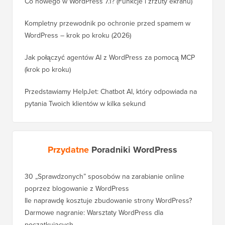
Co nowego w WordPress 7.1? (Funkcje i zrzuty ekranu)
Kompletny przewodnik po ochronie przed spamem w
WordPress – krok po kroku (2026)
Jak połączyć agentów AI z WordPress za pomocą MCP
(krok po kroku)
Przedstawiamy HelpJet: Chatbot AI, który odpowiada na
pytania Twoich klientów w kilka sekund
Przydatne
Poradniki WordPress
30 „Sprawdzonych” sposobów na zarabianie online
Jak pra
poprzez blogowanie z WordPress
WordPre
Ile naprawdę kosztuje zbudowanie strony WordPress?
Jak pra
bez utr