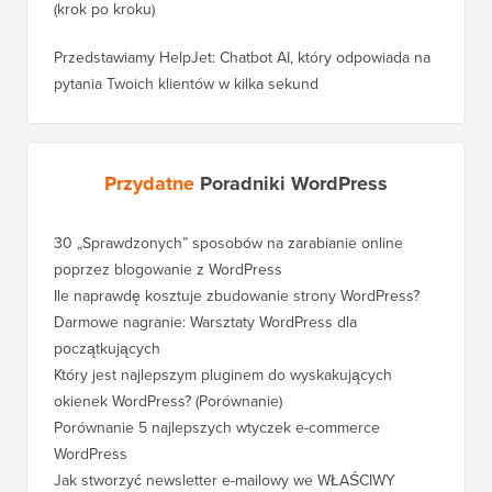
(krok po kroku)
Przedstawiamy HelpJet: Chatbot AI, który odpowiada na
pytania Twoich klientów w kilka sekund
Przydatne
Poradniki WordPress
30 „Sprawdzonych” sposobów na zarabianie online
Jak pra
poprzez blogowanie z WordPress
WordPre
Ile naprawdę kosztuje zbudowanie strony WordPress?
Jak pra
bez utr
Darmowe nagranie: Warsztaty WordPress dla
początkujących
Jak prz
pozycji
Który jest najlepszym pluginem do wyskakujących
okienek WordPress? (Porównanie)
Jak pra