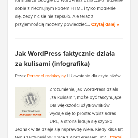
formularza Google do WordPress oznaczało radzenie
sobie z niechlujnym kodem HTML i tylko modlenie
się, żeby nic się nie zepsuło. Ale teraz z
przyjemnością możemy powiedzieć…
Czytaj dalej »
Jak WordPress faktycznie działa
za kulisami (infografika)
Przez
Personel redakcyjny
|
Ujawnienie dla czytelników
Zrozumienie, jak WordPress działa
„za kulisami”, może być fascynujące.
Dla większości użytkowników
wydaje się to proste: wpisz adres
URL, a strona ładuje się szybko.
Jednak w tle dzieje się naprawdę wiele. Kiedy kilka lat
temu zaczynaliśmy pracę z WordPressem, my…
Czytaj