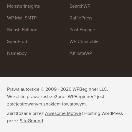
OptinMonster
Duplicator
WPForms
WP Simple Pay
All in One SEO
Easy Digital Downloads
MonsterInsights
SearchWP
WP Mail SMTP
RafflePress
Smash Balloon
PushEngage
SeedProd
WP Charitable
Nameboy
AffiliateWP