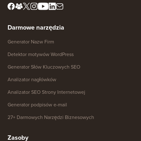
redakcyjny
Ujawnienie FTC
Zasoby prasowe i
Nie sprzedawaj moich
dotyczące marki
danych
Skontaktuj się z nami
Fundusz Rozwoju
Darmowe narzędzia
Generator Nazw Firm
Detektor motywów WordPress
Generator Słów Kluczowych SEO
Analizator nagłówków