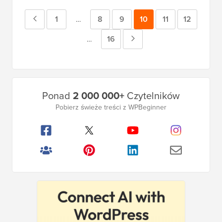
Poprzednia
Strona
1
Strona
8
Strona
9
Strona
10
Strona
11
Strona
12
Strony
…
tymczasowe
strona
Strona
16
Następna
Strony
…
pominięte
tymczasowe
strona
pominięte
Główny
Ponad
2 000 000+
Czytelników
pasek
Pobierz świeże treści z WPBeginner
boczny