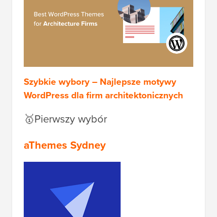
Szybkie wybory – Najlepsze motywy
WordPress dla firm architektonicznych
🥇Pierwszy wybór
aThemes Sydney