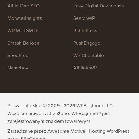
Dołącz do naszego zespołu:
Zatrudniamy!
OptinMonster
Duplicator
WPForms
WP Simple Pay
All in One SEO
Easy Digital Downloads
MonsterInsights
SearchWP
WP Mail SMTP
RafflePress
Smash Balloon
PushEngage
SeedProd
WP Charitable
Nameboy
AffiliateWP