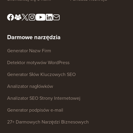
Usługi
Poznaj nasz zespół
redakcyjny
Ujawnienie FTC
Zasoby prasowe i
Nie sprzedawaj moich
dotyczące marki
danych
Skontaktuj się z nami
Fundusz Rozwoju
Darmowe narzędzia
Generator Nazw Firm
Detektor motywów WordPress
Generator Słów Kluczowych SEO