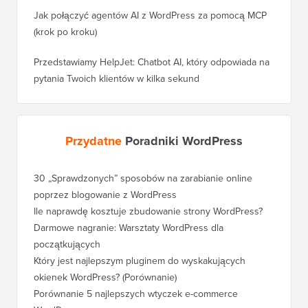
Jak połączyć agentów AI z WordPress za pomocą MCP
(krok po kroku)
Przedstawiamy HelpJet: Chatbot AI, który odpowiada na
pytania Twoich klientów w kilka sekund
Przydatne
Poradniki WordPress
30 „Sprawdzonych” sposobów na zarabianie online
Jak pra
poprzez blogowanie z WordPress
WordPre
Ile naprawdę kosztuje zbudowanie strony WordPress?
Jak pra
bez utr
Darmowe nagranie: Warsztaty WordPress dla
początkujących
Jak prz
pozycji
Który jest najlepszym pluginem do wyskakujących