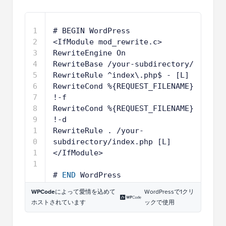
1
# BEGIN WordPress
2
<IfModule mod_rewrite.c>
3
RewriteEngine On
4
RewriteBase /your-subdirectory/
5
RewriteRule ^index\.php$ - [L]
6
RewriteCond %{REQUEST_FILENAME} 
!-f
7
RewriteCond %{REQUEST_FILENAME} 
!-d
8
RewriteRule . /your-
subdirectory/index.php [L]
9
</IfModule>
1
0
1
# 
END
WordPress
1
WPCode
によって愛情を込めて
WordPressで1クリ
ホストされています
ックで使用