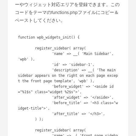
ーやウィジェット対応エリアを登録できます。この
コードをテーマのfunctions.phpファイルにコピー＆
ペーストしてください。
function wpb_widgets_init() {

	register_sidebar( array(

		'name' => __( 'Main Sidebar', 
'wpb' ),

		'id' => 'sidebar-1',

		'description' => __( 'The main 
sidebar appears on the right on each page excep
t the front page template', 'wpb' ),

		'before_widget' => '<aside id
="%1$s" class="widget %2$s">',

		'after_widget' => '</aside>',

		'before_title' => '<h3 class="w
idget-title">',

		'after_title' => '</h3>',

	) );

	register_sidebar( array(

		'name' =>__( 'Front page sideba