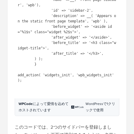
r', 'wpb'),

		'id' => 'sidebar-2',

		'description' => __( 'Appears o
n the static front page template', 'wpb' ),

		'before_widget' => '<aside id
="%1$s" class="widget %2$s">',

		'after_widget' => '</aside>',

		'before_title' => '<h3 class="w
idget-title">',

		'after_title' => '</h3>',

	) );

	}

add_action( 'widgets_init', 'wpb_widgets_init' 
);

WPCode
によって愛情を込めて
WordPressで1クリ
ホストされています
ックで使用
このコードでは、2つのサイドバーを登録しまし