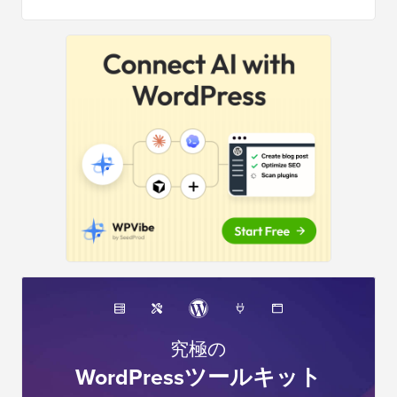
サ
イ
ド
バ
ー
究極の
WordPressツールキット