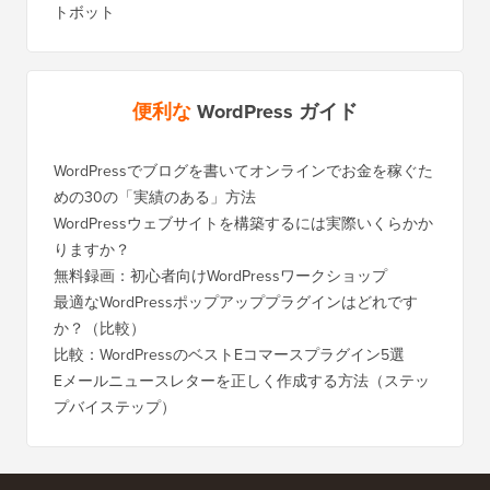
トボット
便利な
WordPress ガイド
WordPressでブログを書いてオンラインでお金を稼ぐた
WordP
めの30の「実績のある」方法
行する
WordPressウェブサイトを構築するには実際いくらかか
SEOを
りますか？
く移行
無料録画：初心者向けWordPressワークショップ
Blog
に）
最適なWordPressポップアッププラグインはどれです
か？（比較）
Wixか
バイス
比較：WordPressのベストEコマースプラグイン5選
Squa
Eメールニュースレターを正しく作成する方法（ステッ