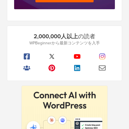
プ
2,000,000人以上
の読者
ラ
WPBeginnerから最新コンテンツを入手
イ
マ
リ
サ
イ
ド
バ
ー