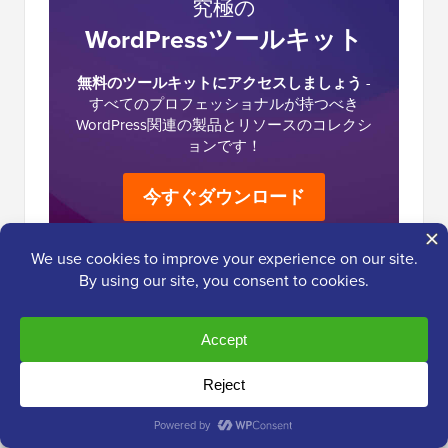
究極の
WordPressツールキット
無料のツールキットにアクセスしましょう
-
すべてのプロフェッショナルが持つべき
WordPress関連の製品とリソースのコレクシ
ョンです！
今すぐダウンロード
読
12件のコメント
返信する
者
と
の
むなシェ
イ
2024年9月16日 午前11時19分