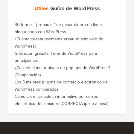
Útiles
Guías de WordPress
30 formas "probadas" de ganar dinero en línea
Cómo mo
blogueando con WordPress
a WordP
¿Cuánto cuesta realmente crear un sitio web de
Cómo m
WordPress?
dominio
Grabación gratuita: Taller de WordPress para
Cómo ca
principiantes
posicio
¿Cuál es el mejor plugin de pop-ups de WordPress?
Cómo ca
(Comparación)
a paso)
Los 5 mejores plugins de comercio electrónico de
Cómo m
WordPress comparados
correct
Cómo crear un boletín informativo por correo
Cómo mo
electrónico de la manera CORRECTA (paso a paso)
tiempo 