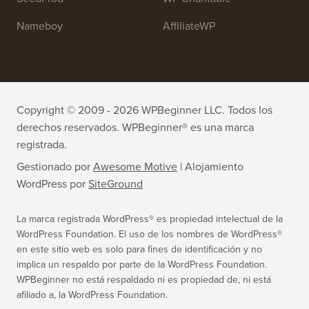
All in One SEO
Easy Digital Downloads
MonsterInsights
SearchWP
WP Mail SMTP
RafflePress
Smash Balloon
PushEngage
SeedProd
WP Charitable
Nameboy
AffiliateWP
Copyright © 2009 - 2026 WPBeginner LLC. Todos los
derechos reservados. WPBeginner® es una marca
registrada.
Gestionado por
Awesome Motive
|
Alojamiento
WordPress
por
SiteGround