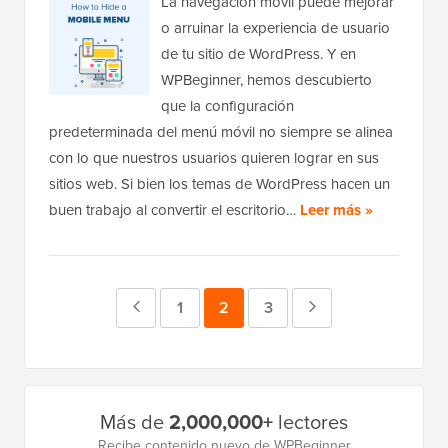
La navegación móvil puede mejorar
o arruinar la experiencia de usuario
de tu sitio de WordPress. Y en
WPBeginner, hemos descubierto
que la configuración
predeterminada del menú móvil no siempre se alinea
con lo que nuestros usuarios quieren lograr en sus
sitios web. Si bien los temas de WordPress hacen un
buen trabajo al convertir el escritorio…
Leer más »
Página
Página
1
Página
2
Página
3
Página
anterior
siguiente
Barra
Más de
2,000,000+
lectores
lateral
Recibe contenido nuevo de WPBeginner