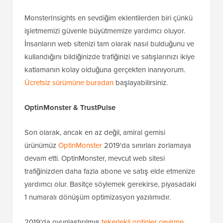
MonsterInsights en sevdiğim eklentilerden biri çünkü
işletmemizi güvenle büyütmemize yardımcı oluyor.
İnsanların web sitenizi tam olarak nasıl bulduğunu ve
kullandığını bildiğinizde trafiğinizi ve satışlarınızı ikiye
katlamanın kolay olduğuna gerçekten inanıyorum.
Ücretsiz sürümüne buradan
başlayabilirsiniz.
OptinMonster & TrustPulse
Son olarak, ancak en az değil, amiral gemisi
ürünümüz
OptinMonster
2019'da sınırları zorlamaya
devam etti. OptinMonster, mevcut web sitesi
trafiğinizden daha fazla abone ve satış elde etmenize
yardımcı olur. Basitçe söylemek gerekirse, piyasadaki
1 numaralı dönüşüm optimizasyon yazılımıdır.
2019'da oyunlaştırılmış
tekerlekli optinler çevirme
,