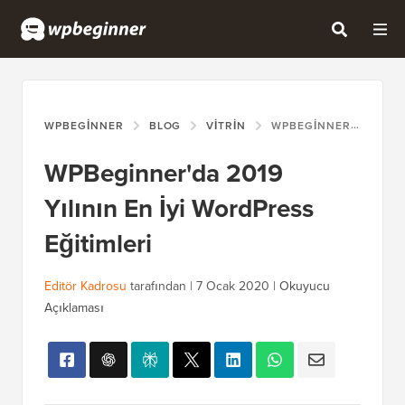
WPBEGINNER
BLOG
VITRIN
WPBEGINNER'DA 2019 YILININ EN İYI WORDPRESS EĞITIMLERI
WPBeginner'da 2019
Yılının En İyi WordPress
Eğitimleri
Editör Kadrosu
tarafından |
7 Ocak 2020
|
Okuyucu
Açıklaması