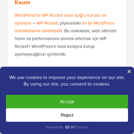
Kasım
WordPress'te WP Rocket nasıl doğru kurulur ve
ayarlanır
–
WP Rocket
, piyasadaki
en iyi WordPress
önbellekleme eklentisidir
. Bu makalede, web sitenizin
hızını ve performansını anında artırmak için WP
Rocket'ı WordPress'e nasıl kolayca kurup
ayarlayacağınızı gösterdik.
WordPress ve WooCommerce'de e-posta günlükleri
nasıl ayarlanır
– Tipik bir WordPress web sitesi veya
WooCommerce mağazası, parola sıfırlama, müşteri
siparişleri, yeni kullanıcı kayıtları vb. çeşitli işlevler için
e-posta gönderir. Bu kılavuzda, tüm e-posta
etkinliklerini takip etmek için WordPress sitenizde veya
WooCommerce mağazanızda e-posta günlüklerini
nasıl kolayca tutacağınızı gösterdik.