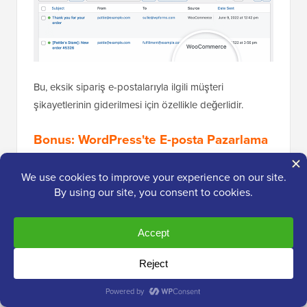
Bu, eksik sipariş e-postalarıyla ilgili müşteri
şikayetlerinin giderilmesi için özellikle değerlidir.
Bonus: WordPress'te E-posta Pazarlama
Kampanyanıza Başlayın
E-postalarınızın kullanıcılara zamanında teslim
edileceğinden emin olduğunuza göre, e-posta
pazarlama kampanyalarınızı başlatma ve bir e-posta
listesi oluşturma zamanı.
Bu, indirim teklifleri,
sepet terk etme
, hoş geldiniz
mesajları ve kuponlar için e-postalar göndermenize