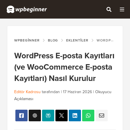
WPBEGINNER
BLOG
EKLENTILER
WORDPRESS E-POSTA KAYITLARI (VE WOOCOMMERCE E-POSTA KAYITLARI) NASIL KURULUR
WordPress E-posta Kayıtları
(ve WooCommerce E-posta
Kayıtları) Nasıl Kurulur
Editör Kadrosu
tarafından |
17 Haziran 2026
|
Okuyucu
Açıklaması