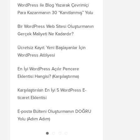
WordPress ile Blog Yazarak Çevrimiçi
Blogunuzu WordPress
Para Kazanmanın 30 “Kanıtlanmış” Yolu
WordPress.org'a Nasıl 
Bir WordPress Web Sitesi Oluşturmanın
SEO Kaybetmeden Word
Gerçek Maliyeti Ne Kadardır?
Etki Alanına Nasıl Doğr
Ücretsiz Kayıt: Yeni Başlayanlar İçin
Blogger'dan WordPress'
WordPress Atölyesi
Kaybetmeden Geçiş Nas
En İyi WordPress Açılır Pencere
Wix'ten WordPress'e D
Eklentisi Hangisi? (Karşılaştırma)
Nasıl Geçilir (Adım Adı
Karşılaştırılan En İyi 5 WordPress E-
Squarespace'ten WordP
ticaret Eklentisi
Doğru Taşınır
E-posta Bülteni Oluşturmanın DOĞRU
WordPress'i Kesintisiz 
Yolu (Adım Adım)
Barındırma veya Sunuc
Taşırsınız?