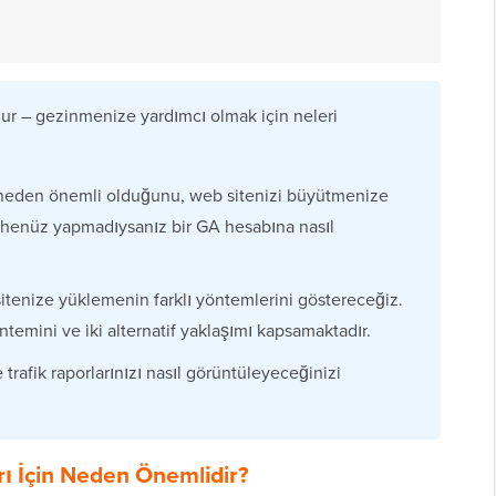
dur – gezinmenize yardımcı olmak için neleri
in neden önemli olduğunu, web sitenizi büyütmenize
e henüz yapmadıysanız bir GA hesabına nasıl
sitenize yüklemenin farklı yöntemlerini göstereceğiz.
temini ve iki alternatif yaklaşımı kapsamaktadır.
 trafik raporlarınızı nasıl görüntüleyeceğinizi
rı İçin Neden Önemlidir?