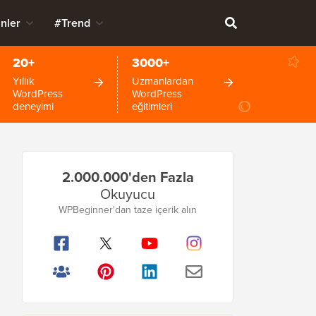
nler
#Trend
20+
3000+
Yıllık
Uzmanlardan
WordPress
WordPress
deneyimi
eğitimleri
Birincil
2.000.000'den Fazla
Kenar
Okuyucu
Çubuğu
WPBeginner'dan taze içerik alın