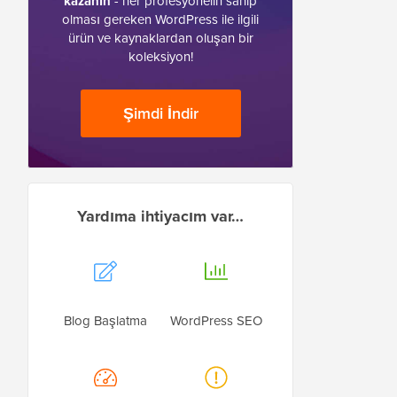
kazanın
- her profesyonelin sahip
olması gereken WordPress ile ilgili
ürün ve kaynaklardan oluşan bir
koleksiyon!
Şimdi İndir
Yardıma ihtiyacım var…
Blog Başlatma
WordPress SEO