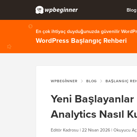
Blog
En çok ihtiyaç duyduğunuzda güvenilir WordPre
WordPress Başlangıç Rehberi
WPBEGINNER
BLOG
BAŞLANGIÇ RE
Yeni Başlayanlar
Analytics Nasıl K
Editör Kadrosu |
22 Nisan 2026
| Okuyucu Aç