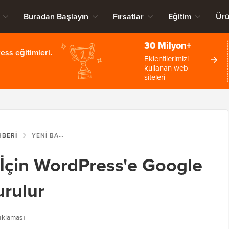
Buradan Başlayın
Fırsatlar
Eğitim
Ürü
30 Milyon+
ss eğitimleri.
Eklentilerimizi
kullanan web
siteleri
HBERI
YENI BAŞLAYANLAR İÇIN WORDPRESS'E GOOGLE ANALYTICS NASIL KURULUR
 İçin WordPress'e Google
urulur
ıklaması