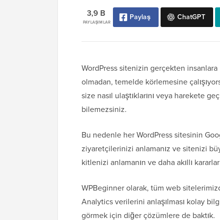
3,9 B
Paylaş
ChatGPT
PAYLAŞIMLAR
WordPress sitenizin gerçekten insanlara 
olmadan, temelde körlemesine çalışıyorsu
size nasıl ulaştıklarını veya harekete 
bilemezsiniz.
Bu nedenle her WordPress sitesinin Google
ziyaretçilerinizi anlamanız ve sitenizi b
kitlenizi anlamanın ve daha akıllı kararl
WPBeginner olarak, tüm web sitelerimiz
Analytics verilerini anlaşılması kolay bil
görmek için diğer çözümlere de baktık.