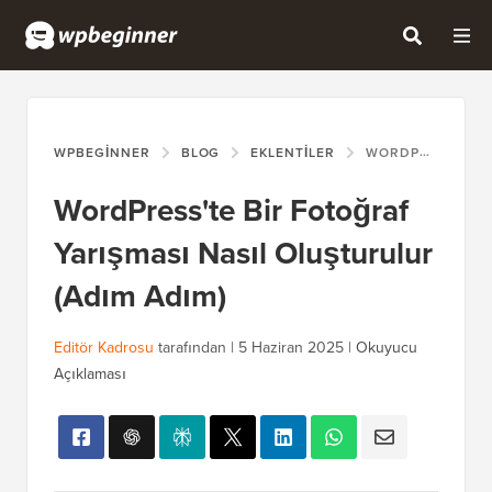
WPBEGINNER
BLOG
EKLENTILER
WORDPRESS'TE BIR FOTOĞRAF YARIŞMASI NASIL OLUŞTURULUR (ADIM ADIM)
WordPress'te Bir Fotoğraf
Yarışması Nasıl Oluşturulur
(Adım Adım)
Editör Kadrosu
tarafından |
5 Haziran 2025
|
Okuyucu
Açıklaması