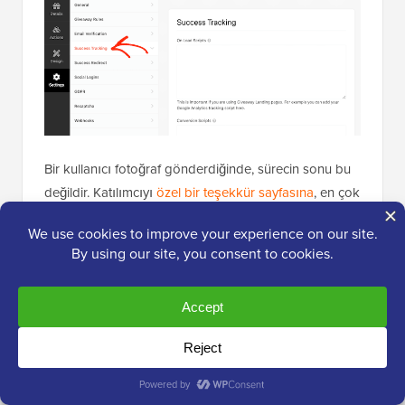
Bir kullanıcı fotoğraf gönderdiğinde, sürecin sonu bu
değildir. Katılımcıyı
özel bir teşekkür sayfasına
, en çok
performans gösteren blogunuza veya başka bir
sayfaya yönlendirmek isteyebilirsiniz.
Yönlendirme oluşturmak için 'Başarı Yönlendirmesi'
sekmesini seçin ve ardından 'Başarı Yönlendirmesini
Etkinleştir' düğmesini tıklayın. Ardından sayfayı
'Yönlendirme URL'si' alanına ekleyebilirsiniz.