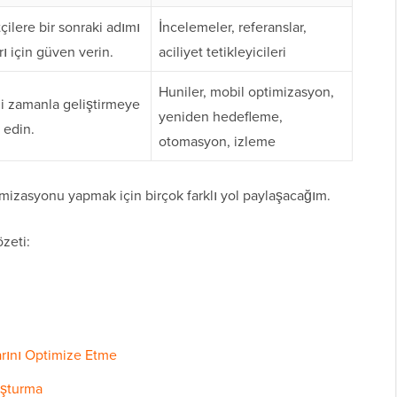
çilere bir sonraki adımı
İncelemeler, referanslar,
rı için güven verin.
aciliyet tetikleyicileri
Huniler, mobil optimizasyon,
zi zamanla geliştirmeye
yeniden hedefleme,
edin.
otomasyon, izleme
izasyonu yapmak için birçok farklı yol paylaşacağım.
özeti:
rını Optimize Etme
uşturma