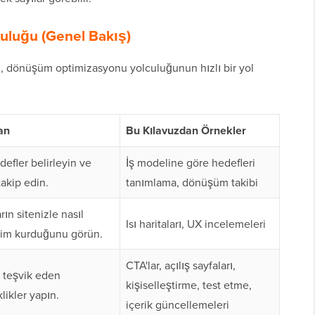
luğu (Genel Bakış)
in, dönüşüm optimizasyonu yolculuğunun hızlı bir yol
an
Bu Kılavuzdan Örnekler
defler belirleyin ve
İş modeline göre hedefleri
takip edin.
tanımlama, dönüşüm takibi
rın sitenizle nasıl
Isı haritaları, UX incelemeleri
şim kurduğunu görün.
CTA'lar, açılış sayfaları,
 teşvik eden
kişiselleştirme, test etme,
likler yapın.
içerik güncellemeleri