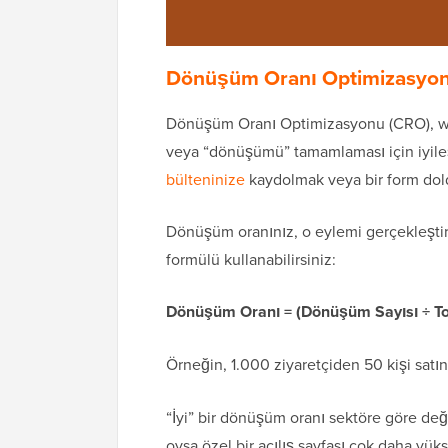
Dönüşüm Oranı Optimizasyon
Dönüşüm Oranı Optimizasyonu (CRO), web 
veya “dönüşümü” tamamlaması için iyileş
bülteninize
kaydolmak veya bir form dold
Dönüşüm oranınız, o eylemi gerçekleştir
formülü kullanabilirsiniz:
Dönüşüm Oranı = (Dönüşüm Sayısı ÷ Top
Örneğin, 1.000 ziyaretçiden 50 kişi sat
“İyi” bir dönüşüm oranı sektöre göre deği
oysa özel bir açılış sayfası çok daha yükse