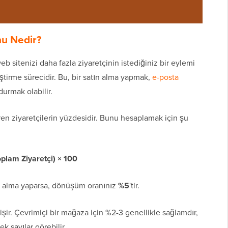
u Nedir?
sitenizi daha fazla ziyaretçinin istediğiniz bir eylemi
tirme sürecidir. Bu, bir satın alma yapmak,
e-posta
urmak olabilir.
en ziyaretçilerin yüzdesidir. Bunu hesaplamak için şu
lam Ziyaretçi) × 100
ın alma yaparsa, dönüşüm oranınız
%5
'tir.
şir. Çevrimiçi bir mağaza için %2-3 genellikle sağlamdır,
k sayılar görebilir.