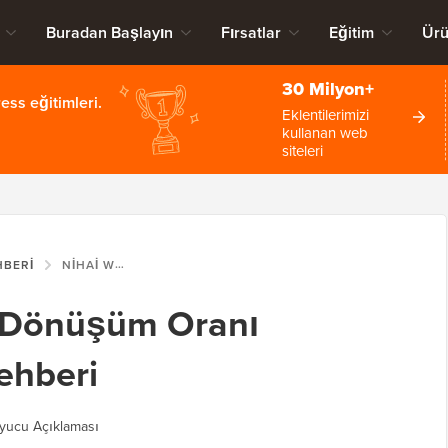
Buradan Başlayın
Fırsatlar
Eğitim
Ürü
30 Milyon+
ss eğitimleri.
Eklentilerimizi
kullanan web
siteleri
HBERI
NIHAI WORDPRESS DÖNÜŞÜM ORANI OPTIMIZASYONU REHBERI
 Dönüşüm Oranı
ehberi
yucu Açıklaması