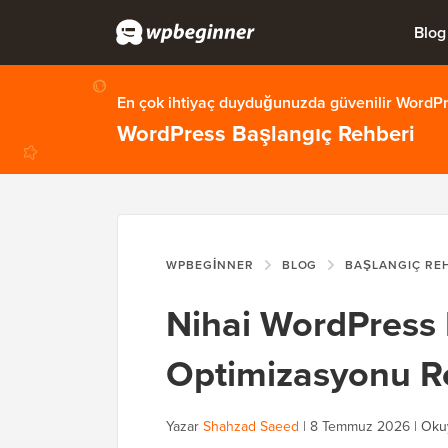
Blog
En çok ihtiyaç duyduğunuzda güvenilir WordPre
WordPress Başlangıç Rehberi
WPBEGINNER
BLOG
BAŞLANGIÇ RE
Nihai WordPress
Optimizasyonu R
Yazar
Shahzad Saeed
|
8 Temmuz 2026
|
Oku