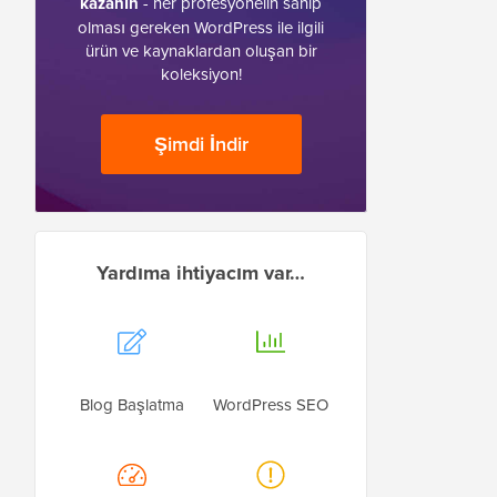
kazanın
- her profesyonelin sahip
olması gereken WordPress ile ilgili
ürün ve kaynaklardan oluşan bir
koleksiyon!
Şimdi İndir
Yardıma ihtiyacım var…
Blog Başlatma
WordPress SEO