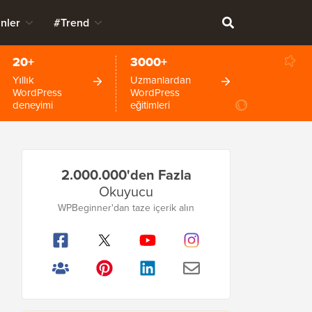
nler
#Trend
20+
3000+
Yıllık
Uzmanlardan
WordPress
WordPress
deneyimi
eğitimleri
Birincil
2.000.000'den Fazla
Kenar
Okuyucu
Çubuğu
WPBeginner'dan taze içerik alın