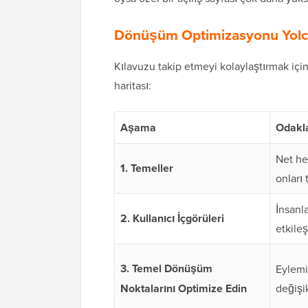
Dönüşüm Optimizasyonu Yolcu
Kılavuzu takip etmeyi kolaylaştırmak iç
haritası:
Aşama
Odakl
Net he
1. Temeller
onları 
İnsanla
2. Kullanıcı İçgörüleri
etkile
3. Temel Dönüşüm
Eylemi
Noktalarını Optimize Edin
değişik