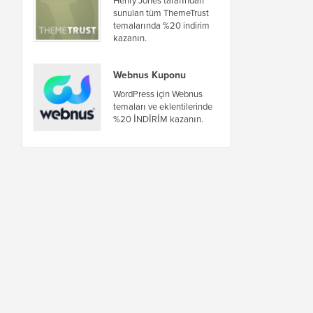
sunulan tüm ThemeTrust
temalarında %20 indirim
kazanın.
Webnus Kuponu
WordPress için Webnus
temaları ve eklentilerinde
%20 İNDİRİM kazanın.