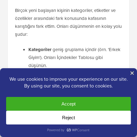
Birçok yeni başlayan kişinin kategoriler, etiketler ve
özellikler arasındaki fark konusunda kafasının
karıştığını fark ettim. Onları düşünmenin en kolay yolu
şudur:
Kategoriler
geniş gruplama içindir (örn. 'Erkek
Giyim'). Onları İçindekiler Tablosu gibi
düşünün.
Etiketler
belirli tanımlayıcılardır (örn. 'Yaz',
'Günlük'). Onları Dizin gibi düşünün.
Özellikler
Boyut, Renk veya Malzeme gibi belirli
ürün verileridir. Bunlar, kullanıcıların ürünlerinizi
filtrelemesine izin verdiği için çok önemlidir (örn.
'Tüm Mavi Tişörtleri Göster').
Her üçünü de doğru bir şekilde ayarlamak için adım