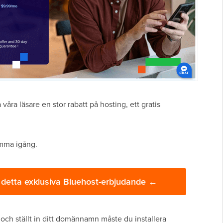
åra läsare en stor rabatt på hosting, ett gratis
omma igång.
a detta exklusiva Bluehost-erbjudande ←
 och ställt in ditt domännamn måste du installera