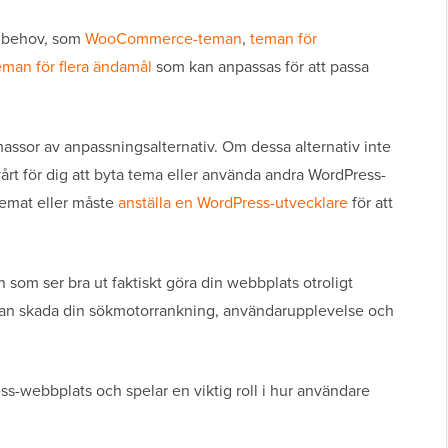
a behov, som
WooCommerce-teman
,
teman för
eman för flera ändamål
som kan anpassas för att passa
or av anpassningsalternativ. Om dessa alternativ inte
vårt för dig att byta tema eller använda andra WordPress-
 temat eller måste
anställa en WordPress-utvecklare
för att
som ser bra ut faktiskt göra din webbplats otroligt
kan skada din sökmotorrankning, användarupplevelse och
ess-webbplats och spelar en viktig roll i hur användare