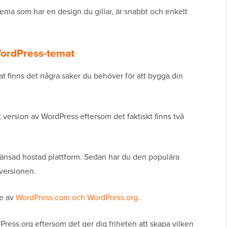
-tema som har en design du gillar, är snabbt och enkelt
 WordPress-temat
t finns det några saker du behöver för att bygga din
tt version av WordPress eftersom det faktiskt finns två
änsad hostad plattform. Sedan har du den populära
versionen.
se av
WordPress.com och WordPress.org
.
ess.org eftersom det ger dig friheten att skapa vilken