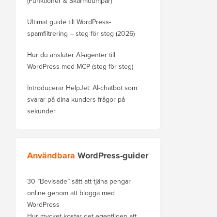
(Funktioner & Skärmdumpar)
Ultimat guide till WordPress-
spamfiltrering – steg för steg (2026)
Hur du ansluter AI-agenter till
WordPress med MCP (steg för steg)
Introducerar HelpJet: AI-chatbot som
svarar på dina kunders frågor på
sekunder
Användbara
WordPress-guider
30 ”Bevisade” sätt att tjäna pengar
online genom att blogga med
WordPress
Hur mycket kostar det egentligen att