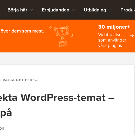
Börja här
Erbjudanden
Utbildning
Produk
30 miljoner+
ehöver dem som mest.
Webbplatser
som använder
våra plugins
A DET PERFEKTA WORDPRESS-TEMAT – 9 SAKER ATT TÄNKA PÅ
fekta WordPress-temat –
 på
ion