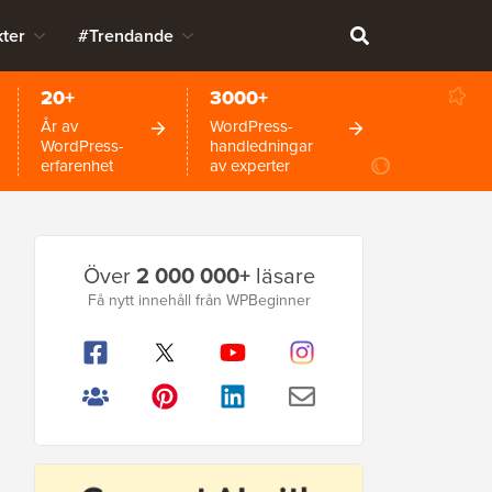
ter
#Trendande
20+
3000+
År av
WordPress-
WordPress-
handledningar
erfarenhet
av experter
Primär
Över
2 000 000+
läsare
sidofält
Få nytt innehåll från WPBeginner