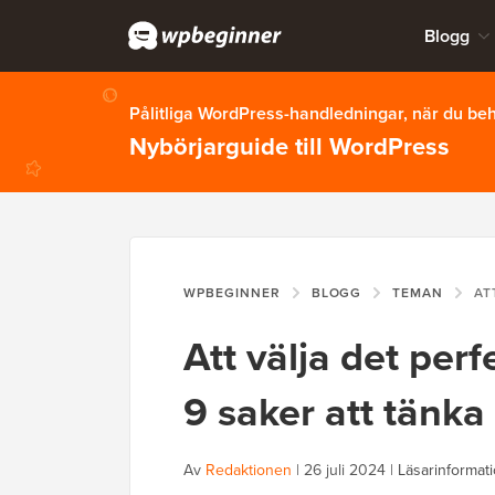
Blogg
Pålitliga WordPress-handledningar, när du b
Nybörjarguide till WordPress
WPBEGINNER
BLOGG
TEMAN
ATT VÄLJ
Att välja det per
9 saker att tänka
Av
Redaktionen
|
26 juli 2024
|
Läsarinformat