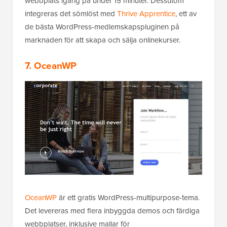
webbplats igång på under 15 minuter. Dessutom
integreras det sömlöst med
Thrive Apprentice
, ett av
de bästa WordPress-medlemskapspluginen på
marknaden för att skapa och sälja onlinekurser.
7. OceanWP
OceanWP
är ett gratis WordPress-multipurpose-tema.
Det levereras med flera inbyggda demos och färdiga
webbplatser, inklusive mallar för