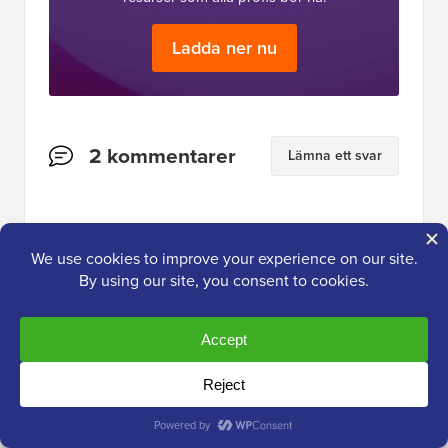
Ladda ner nu
Läsarnas
2 kommentarer
Lämna ett svar
interaktioner
Dennis Muthomi
30 okt 2024 kl. 14:01
WPForms är verkligen bra för detta.
Instruktionerna för att ställa in
betalningsgateways är superhjälpsamma.
Här är vad jag har lärt mig av min erfarenhet: